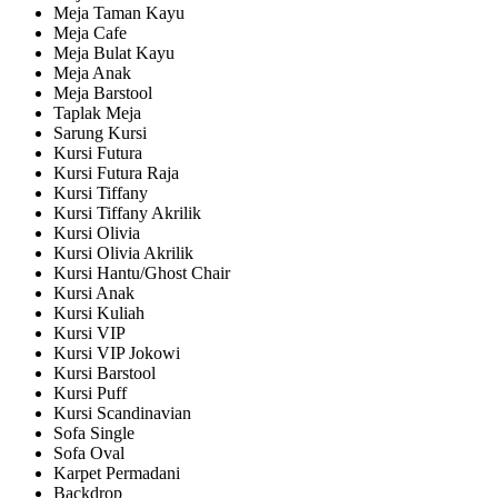
Meja Taman Kayu
Meja Cafe
Meja Bulat Kayu
Meja Anak
Meja Barstool
Taplak Meja
Sarung Kursi
Kursi Futura
Kursi Futura Raja
Kursi Tiffany
Kursi Tiffany Akrilik
Kursi Olivia
Kursi Olivia Akrilik
Kursi Hantu/Ghost Chair
Kursi Anak
Kursi Kuliah
Kursi VIP
Kursi VIP Jokowi
Kursi Barstool
Kursi Puff
Kursi Scandinavian
Sofa Single
Sofa Oval
Karpet Permadani
Backdrop