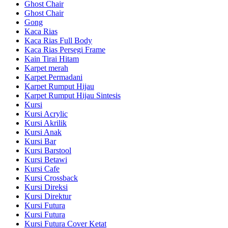
Ghost Chair
Ghost Chair
Gong
Kaca Rias
Kaca Rias Full Body
Kaca Rias Persegi Frame
Kain Tirai Hitam
Karpet merah
Karpet Permadani
Karpet Rumput Hijau
Karpet Rumput Hijau Sintesis
Kursi
Kursi Acrylic
Kursi Akrilik
Kursi Anak
Kursi Bar
Kursi Barstool
Kursi Betawi
Kursi Cafe
Kursi Crossback
Kursi Direksi
Kursi Direktur
Kursi Futura
Kursi Futura
Kursi Futura Cover Ketat