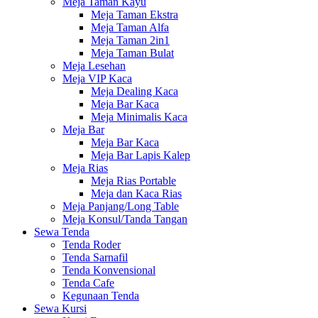
Meja Taman Kayu
Meja Taman Ekstra
Meja Taman Alfa
Meja Taman 2in1
Meja Taman Bulat
Meja Lesehan
Meja VIP Kaca
Meja Dealing Kaca
Meja Bar Kaca
Meja Minimalis Kaca
Meja Bar
Meja Bar Kaca
Meja Bar Lapis Kalep
Meja Rias
Meja Rias Portable
Meja dan Kaca Rias
Meja Panjang/Long Table
Meja Konsul/Tanda Tangan
Sewa Tenda
Tenda Roder
Tenda Sarnafil
Tenda Konvensional
Tenda Cafe
Kegunaan Tenda
Sewa Kursi