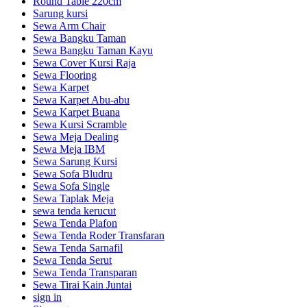
Round Table 220cm
Sarung kursi
Sewa Arm Chair
Sewa Bangku Taman
Sewa Bangku Taman Kayu
Sewa Cover Kursi Raja
Sewa Flooring
Sewa Karpet
Sewa Karpet Abu-abu
Sewa Karpet Buana
Sewa Kursi Scramble
Sewa Meja Dealing
Sewa Meja IBM
Sewa Sarung Kursi
Sewa Sofa Bludru
Sewa Sofa Single
Sewa Taplak Meja
sewa tenda kerucut
Sewa Tenda Plafon
Sewa Tenda Roder Transfaran
Sewa Tenda Sarnafil
Sewa Tenda Serut
Sewa Tenda Transparan
Sewa Tirai Kain Juntai
sign in