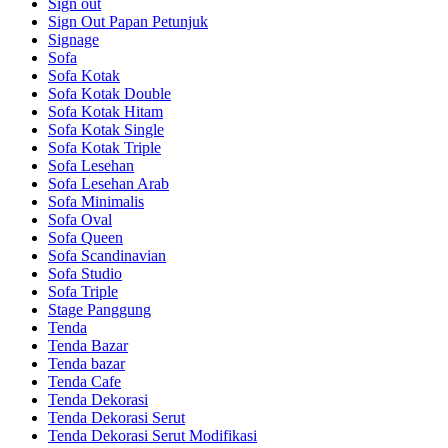
Sign out
Sign Out Papan Petunjuk
Signage
Sofa
Sofa Kotak
Sofa Kotak Double
Sofa Kotak Hitam
Sofa Kotak Single
Sofa Kotak Triple
Sofa Lesehan
Sofa Lesehan Arab
Sofa Minimalis
Sofa Oval
Sofa Queen
Sofa Scandinavian
Sofa Studio
Sofa Triple
Stage Panggung
Tenda
Tenda Bazar
Tenda bazar
Tenda Cafe
Tenda Dekorasi
Tenda Dekorasi Serut
Tenda Dekorasi Serut Modifikasi