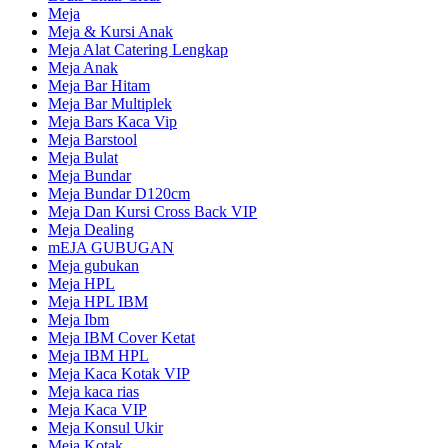
Meja
Meja & Kursi Anak
Meja Alat Catering Lengkap
Meja Anak
Meja Bar Hitam
Meja Bar Multiplek
Meja Bars Kaca Vip
Meja Barstool
Meja Bulat
Meja Bundar
Meja Bundar D120cm
Meja Dan Kursi Cross Back VIP
Meja Dealing
mEJA GUBUGAN
Meja gubukan
Meja HPL
Meja HPL IBM
Meja Ibm
Meja IBM Cover Ketat
Meja IBM HPL
Meja Kaca Kotak VIP
Meja kaca rias
Meja Kaca VIP
Meja Konsul Ukir
Meja Kotak