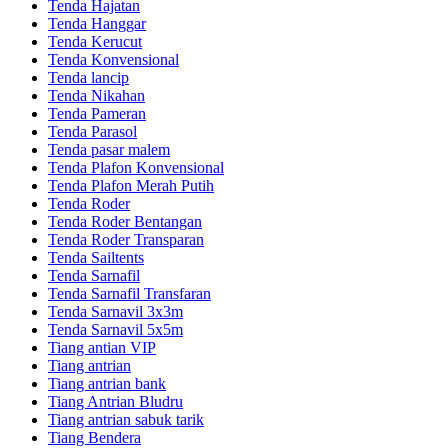
Tenda Hajatan
Tenda Hanggar
Tenda Kerucut
Tenda Konvensional
Tenda lancip
Tenda Nikahan
Tenda Pameran
Tenda Parasol
Tenda pasar malem
Tenda Plafon Konvensional
Tenda Plafon Merah Putih
Tenda Roder
Tenda Roder Bentangan
Tenda Roder Transparan
Tenda Sailtents
Tenda Sarnafil
Tenda Sarnafil Transfaran
Tenda Sarnavil 3x3m
Tenda Sarnavil 5x5m
Tiang antian VIP
Tiang antrian
Tiang antrian bank
Tiang Antrian Bludru
Tiang antrian sabuk tarik
Tiang Bendera