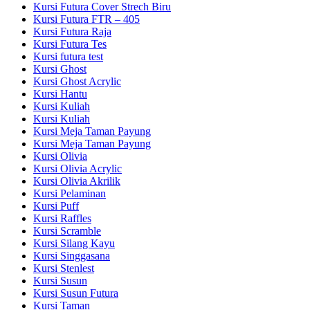
Kursi Futura Cover Strech Biru
Kursi Futura FTR – 405
Kursi Futura Raja
Kursi Futura Tes
Kursi futura test
Kursi Ghost
Kursi Ghost Acrylic
Kursi Hantu
Kursi Kuliah
Kursi Kuliah
Kursi Meja Taman Payung
Kursi Meja Taman Payung
Kursi Olivia
Kursi Olivia Acrylic
Kursi Olivia Akrilik
Kursi Pelaminan
Kursi Puff
Kursi Raffles
Kursi Scramble
Kursi Silang Kayu
Kursi Singgasana
Kursi Stenlest
Kursi Susun
Kursi Susun Futura
Kursi Taman