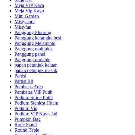
Meja VIP Kaca
Meja Vip Kayu
Mini Garden
Misty cool
Mistyfan
Panggung Flooring
Panggung kerangka besi
Panggung Melaminto
Panggung multiplek
Panggung panel
Panggung portable
papan petunjuk keluar
papan petunjuk masuk
Partisi
Partisi R8
Pembatas Area
Pembatas VIP Putih
Podium Sirine Putih
Podium Stenlest Hitam
Podium Vip
Podium VIP Kayu Jati
Pumpkin Bag
Rope Stand
Round Table