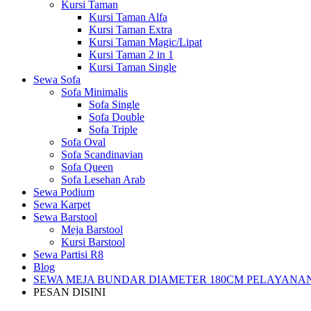
Kursi Taman
Kursi Taman Alfa
Kursi Taman Extra
Kursi Taman Magic/Lipat
Kursi Taman 2 in 1
Kursi Taman Single
Sewa Sofa
Sofa Minimalis
Sofa Single
Sofa Double
Sofa Triple
Sofa Oval
Sofa Scandinavian
Sofa Queen
Sofa Lesehan Arab
Sewa Podium
Sewa Karpet
Sewa Barstool
Meja Barstool
Kursi Barstool
Sewa Partisi R8
Blog
SEWA MEJA BUNDAR DIAMETER 180CM PELAYANAN
PESAN DISINI