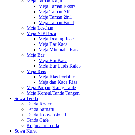
Meja Taman Kayu
Meja Taman Ekstra
Meja Taman Alfa
Meja Taman 2in1
Meja Taman Bulat
Meja Lesehan
Meja VIP Kaca
Meja Dealing Kaca
Meja Bar Kaca
Meja Minimalis Kaca
Meja Bar
Meja Bar Kaca
Meja Bar Lapis Kalep
Meja Rias
Meja Rias Portable
Meja dan Kaca Rias
Meja Panjang/Long Table
Meja Konsul/Tanda Tangan
Sewa Tenda
Tenda Roder
Tenda Sarnafil
Tenda Konvensional
Tenda Cafe
Kegunaan Tenda
Sewa Kursi