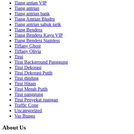
Tiang antian VIP
Tiang antrian
Tiang antrian bank
Tiang Antrian Bludru
Tiang antrian sabuk tarik
Tiang Bendera
Tiang Bendera Kayu VIP
Tiang Bendera Stainless
Tiffany Ghost
Tiffany Olivia
Tirai
Tirai Background Panggung
Tirai Dekorasi
Tirai Dekorasi Putih
Tirai dinding
Tirai Hitam
Tirai Merah Putih
Tirai panggung
Tirai Penyekat ruangan
Traffic Cone
Uncategorized
Vas Bunga
About Us