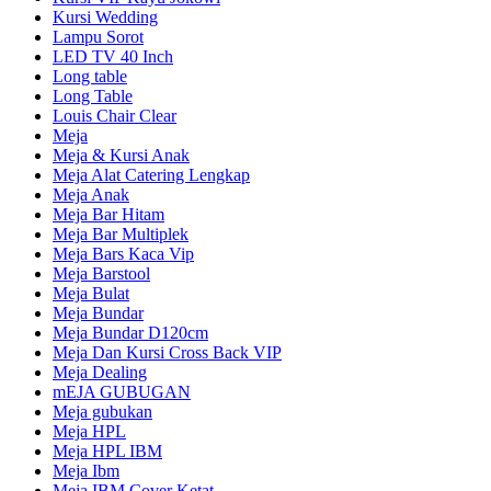
Kursi Wedding
Lampu Sorot
LED TV 40 Inch
Long table
Long Table
Louis Chair Clear
Meja
Meja & Kursi Anak
Meja Alat Catering Lengkap
Meja Anak
Meja Bar Hitam
Meja Bar Multiplek
Meja Bars Kaca Vip
Meja Barstool
Meja Bulat
Meja Bundar
Meja Bundar D120cm
Meja Dan Kursi Cross Back VIP
Meja Dealing
mEJA GUBUGAN
Meja gubukan
Meja HPL
Meja HPL IBM
Meja Ibm
Meja IBM Cover Ketat