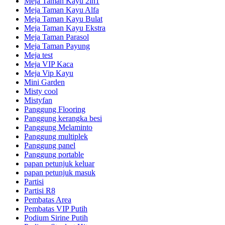
Meja Taman Kayu 2in1
Meja Taman Kayu Alfa
Meja Taman Kayu Bulat
Meja Taman Kayu Ekstra
Meja Taman Parasol
Meja Taman Payung
Meja test
Meja VIP Kaca
Meja Vip Kayu
Mini Garden
Misty cool
Mistyfan
Panggung Flooring
Panggung kerangka besi
Panggung Melaminto
Panggung multiplek
Panggung panel
Panggung portable
papan petunjuk keluar
papan petunjuk masuk
Partisi
Partisi R8
Pembatas Area
Pembatas VIP Putih
Podium Sirine Putih