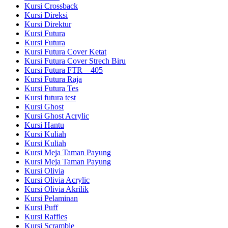
Kursi Crossback
Kursi Direksi
Kursi Direktur
Kursi Futura
Kursi Futura
Kursi Futura Cover Ketat
Kursi Futura Cover Strech Biru
Kursi Futura FTR – 405
Kursi Futura Raja
Kursi Futura Tes
Kursi futura test
Kursi Ghost
Kursi Ghost Acrylic
Kursi Hantu
Kursi Kuliah
Kursi Kuliah
Kursi Meja Taman Payung
Kursi Meja Taman Payung
Kursi Olivia
Kursi Olivia Acrylic
Kursi Olivia Akrilik
Kursi Pelaminan
Kursi Puff
Kursi Raffles
Kursi Scramble