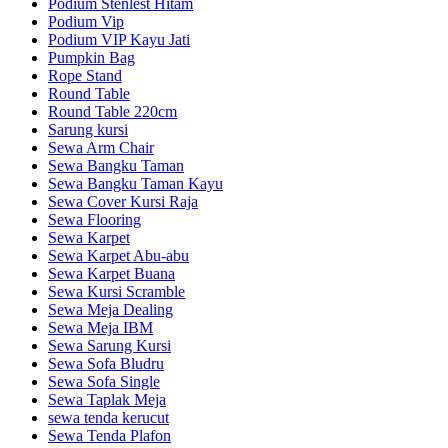
Podium Stenlest Hitam
Podium Vip
Podium VIP Kayu Jati
Pumpkin Bag
Rope Stand
Round Table
Round Table 220cm
Sarung kursi
Sewa Arm Chair
Sewa Bangku Taman
Sewa Bangku Taman Kayu
Sewa Cover Kursi Raja
Sewa Flooring
Sewa Karpet
Sewa Karpet Abu-abu
Sewa Karpet Buana
Sewa Kursi Scramble
Sewa Meja Dealing
Sewa Meja IBM
Sewa Sarung Kursi
Sewa Sofa Bludru
Sewa Sofa Single
Sewa Taplak Meja
sewa tenda kerucut
Sewa Tenda Plafon