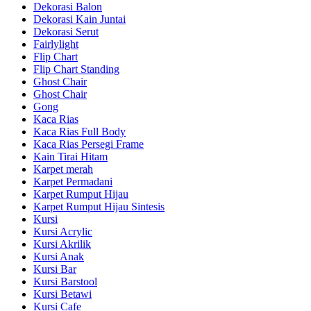
Dekorasi Balon
Dekorasi Kain Juntai
Dekorasi Serut
Fairlylight
Flip Chart
Flip Chart Standing
Ghost Chair
Ghost Chair
Gong
Kaca Rias
Kaca Rias Full Body
Kaca Rias Persegi Frame
Kain Tirai Hitam
Karpet merah
Karpet Permadani
Karpet Rumput Hijau
Karpet Rumput Hijau Sintesis
Kursi
Kursi Acrylic
Kursi Akrilik
Kursi Anak
Kursi Bar
Kursi Barstool
Kursi Betawi
Kursi Cafe