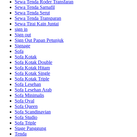
Sewa Tenda Roder Transfaran
Sewa Tenda Sarnafil
Sewa Tenda Serut
Sewa Tenda Transparan
Sewa Tirai Kain Juntai
sign in
Sign out
Sign Out Papan Petunjuk
Signage
Sofa
Sofa Kotak
Sofa Kotak Double
Sofa Kotak Hitam
Sofa Kotak Single
Sofa Kotak Triple
Sofa Lesehan
Sofa Lesehan Arab
Sofa Minimalis
Sofa Oval
Sofa Queen
Sofa Scandinavian
Sofa Studio
Sofa Triple
Stage Panggung
Tenda