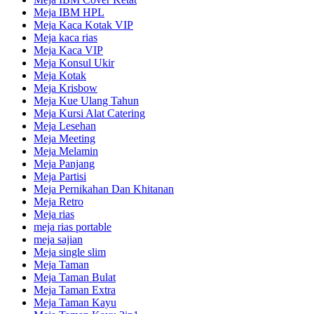
Meja IBM HPL
Meja Kaca Kotak VIP
Meja kaca rias
Meja Kaca VIP
Meja Konsul Ukir
Meja Kotak
Meja Krisbow
Meja Kue Ulang Tahun
Meja Kursi Alat Catering
Meja Lesehan
Meja Meeting
Meja Melamin
Meja Panjang
Meja Partisi
Meja Pernikahan Dan Khitanan
Meja Retro
Meja rias
meja rias portable
meja sajian
Meja single slim
Meja Taman
Meja Taman Bulat
Meja Taman Extra
Meja Taman Kayu