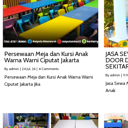
Persewaan Meja dan Kursi Anak
JASA S
Warna Warni Ciputat Jakarta
DOOR D
SEKITAR
By
admin
|
24
Jul, 26
|
4 Comments
By
admin
|
11
N
Persewaan Meja dan Kursi Anak Warna Warni
Jasa Sewa 
Ciputat Jakarta Jika
Anak