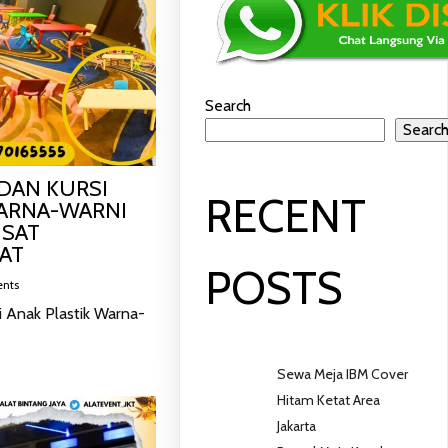
Search
Searc
 DAN KURSI
RECENT
WARNA-WARNI
USAT
AT
POSTS
nts
i Anak Plastik Warna-
Sewa Meja IBM Cover
Hitam Ketat Area
Jakarta