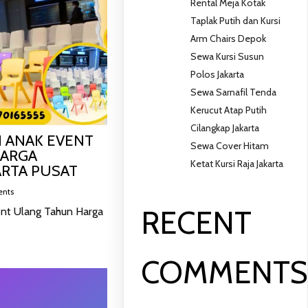
Rental Meja Kotak
Taplak Putih dan Kursi
Arm Chairs Depok
Sewa Kursi Susun
Polos Jakarta
Sewa Sarnafil Tenda
Kerucut Atap Putih
Cilangkap Jakarta
I ANAK EVENT
Sewa Cover Hitam
HARGA
Ketat Kursi Raja Jakarta
ARTA PUSAT
nts
RECENT
ent Ulang Tahun Harga
COMMENT