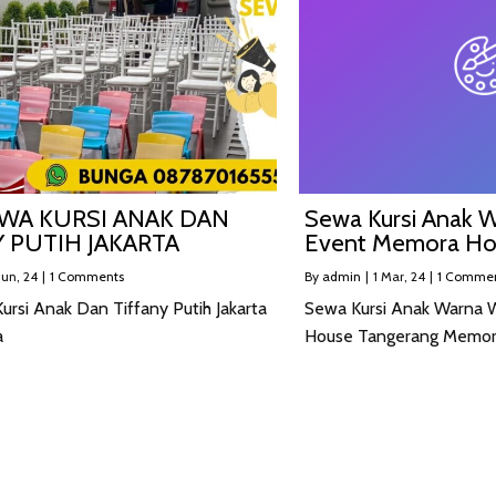
EWA KURSI ANAK DAN
Sewa Kursi Anak 
Y PUTIH JAKARTA
Event Memora Ho
Jun, 24
|
1 Comments
By
admin
|
1
Mar, 24
|
1 Comme
ursi Anak Dan Tiffany Putih Jakarta
Sewa Kursi Anak Warna 
a
House Tangerang Memo