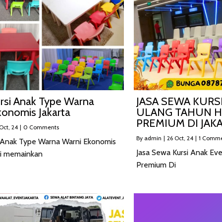
rsi Anak Type Warna
JASA SEWA KURS
konomis Jakarta
ULANG TAHUN 
PREMIUM DI JAK
Oct, 24
|
0 Comments
By
admin
|
26
Oct, 24
|
1 Comme
 Anak Type Warna Warni Ekonomis
Jasa Sewa Kursi Anak Ev
si memainkan
Premium Di