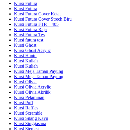
Kursi Futura
Kursi Futura
Kursi Futura Cover Ketat
Kursi Futura Cover Strech Biru
Kursi Futura FTR – 405
Kursi Futura Raja
Kursi Futura Tes
Kursi futura test
Kursi Ghost
Kursi Ghost Acrylic
Kursi Hantu
Kursi Kuliah
Kursi Kuliah
Kursi Meja Taman Payung
Kursi Meja Taman Payung
Kursi Olivia
Kursi Olivia Acrylic
Kursi Olivia Akrilik
Kursi Pelaminan
Kursi Puff
Kursi Raffles
Kursi Scramble
Kursi Silang Kayu
Kursi Singgasana
Kursi Stenlest