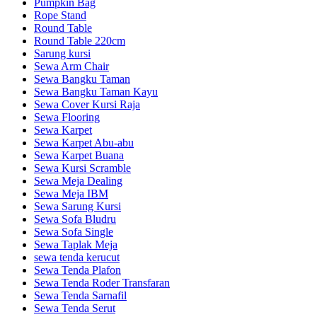
Pumpkin Bag
Rope Stand
Round Table
Round Table 220cm
Sarung kursi
Sewa Arm Chair
Sewa Bangku Taman
Sewa Bangku Taman Kayu
Sewa Cover Kursi Raja
Sewa Flooring
Sewa Karpet
Sewa Karpet Abu-abu
Sewa Karpet Buana
Sewa Kursi Scramble
Sewa Meja Dealing
Sewa Meja IBM
Sewa Sarung Kursi
Sewa Sofa Bludru
Sewa Sofa Single
Sewa Taplak Meja
sewa tenda kerucut
Sewa Tenda Plafon
Sewa Tenda Roder Transfaran
Sewa Tenda Sarnafil
Sewa Tenda Serut