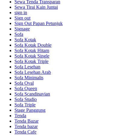
Sewa Tenda Transparan
Sewa Tirai Kain Juntai
sign in
Sign out
Sign Out Papan Petunjuk
Signage
Sofa
Sofa Kotak
Sofa Kotak Double
Sofa Kotak Hitam
Sofa Kotak Single
Sofa Kotak Triple
Sofa Lesehan
Sofa Lesehan Arab
Sofa Minimalis
Sofa Oval
Sofa Queen
Sofa Scandinavian
Sofa Studio
Sofa Triple
Stage Panggung
Tenda
Tenda Bazar
Tenda bazar
Tenda Cafe