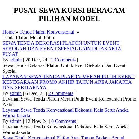
PUSAT SEWA KURSI BERAGAM
PILIHAN MODEL
Home
»
Tenda Plafon Konvensional
»
Tenda Plafon Merah Putih
SEWA TENDA DEKORASI PLAFON UNTUK EVENT
SEKOLAH DAN EVENT SPESIAL LAIN DI JAKARTA
PUSAT
By
admin
|
20
Dec, 24
|
1 Comments
|
Sewa Tenda Dekorasi Plafon Untuk Event Sekolah Dan Event
Spesial
LAYANAN SEWA TENDA PLAFON MERAH PUTIH EVENT
KENEGARAAN PROMO AKHIR TAHUN AREA JAKARTA
DAN SEKITARNYA
By
admin
|
6
Dec, 24
|
2 Comments
|
Layanan Sewa Tenda Plafon Merah Putih Event Kenegaraan Promo
Akhir
Layanan Sewa Tenda Konvensional Dekorasi Kain Serut Aneka
Warna Jakarta
By
admin
|
12
Nov, 24
|
0 Comments
|
Layanan Sewa Tenda Konvensional Dekorasi Kain Serut Aneka
Warna Jakarta
Sewa Tenda Konvensional Plafon Area Taman Budaya Sentul