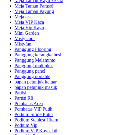
Meja Taman Kayu Ekstra
Meja Taman Parasol
Meja Taman Payung
Meja test
Meja VIP Kaca
Meja Vip Kayu
Mini Garden
Misty cool
Mistyfan
Panggung Flooring
Panggung kerangka besi
Panggung Melaminto
Panggung multiplek
Panggung panel
Panggung portable
papan petunjuk keluar
papan petunjuk masuk
Partisi
Partisi R8
Pembatas Area
Pembatas VIP Putih
Podium Sirine Putih
Podium Stenlest Hitam
Podium Vip
Podium VIP Kayu Jati