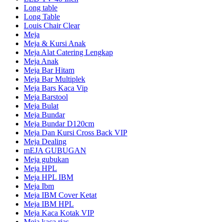
Long table
Long Table
Louis Chair Clear
Meja
Meja & Kursi Anak
Meja Alat Catering Lengkap
Meja Anak
Meja Bar Hitam
Meja Bar Multiplek
Meja Bars Kaca Vip
Meja Barstool
Meja Bulat
Meja Bundar
Meja Bundar D120cm
Meja Dan Kursi Cross Back VIP
Meja Dealing
mEJA GUBUGAN
Meja gubukan
Meja HPL
Meja HPL IBM
Meja Ibm
Meja IBM Cover Ketat
Meja IBM HPL
Meja Kaca Kotak VIP
Meja kaca rias