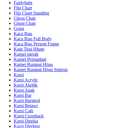
Fairlylight
Flip Chart
Flip Chart Standing
Ghost Chair
Ghost Chair
Gong
Kaca Rias
Kaca Rias Full Body
Kaca Rias Persegi Frame
Kain Tirai Hitam
Karpet merah
Karpet Permadani
Karpet Rumput Hijau
Karpet Rumput Hijau Sintesis
Kursi
Kursi Acrylic
Kursi Akrilik
Kursi Anak
Kursi Bar
Kursi Barstool
Kursi Betawi
Kursi Cafe
Kursi Crossback
Kursi Direksi
Kursi Direktur