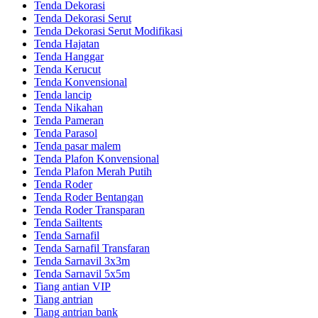
Tenda Dekorasi
Tenda Dekorasi Serut
Tenda Dekorasi Serut Modifikasi
Tenda Hajatan
Tenda Hanggar
Tenda Kerucut
Tenda Konvensional
Tenda lancip
Tenda Nikahan
Tenda Pameran
Tenda Parasol
Tenda pasar malem
Tenda Plafon Konvensional
Tenda Plafon Merah Putih
Tenda Roder
Tenda Roder Bentangan
Tenda Roder Transparan
Tenda Sailtents
Tenda Sarnafil
Tenda Sarnafil Transfaran
Tenda Sarnavil 3x3m
Tenda Sarnavil 5x5m
Tiang antian VIP
Tiang antrian
Tiang antrian bank