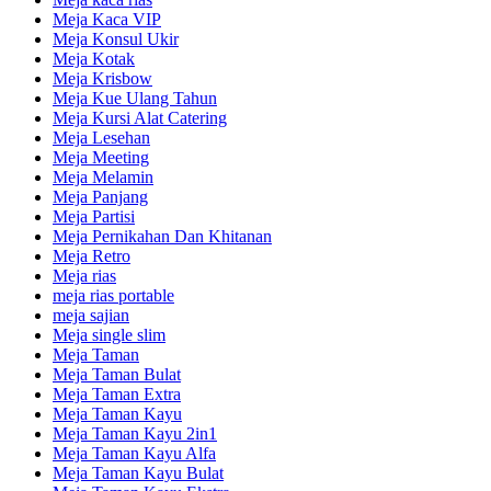
Meja Kaca VIP
Meja Konsul Ukir
Meja Kotak
Meja Krisbow
Meja Kue Ulang Tahun
Meja Kursi Alat Catering
Meja Lesehan
Meja Meeting
Meja Melamin
Meja Panjang
Meja Partisi
Meja Pernikahan Dan Khitanan
Meja Retro
Meja rias
meja rias portable
meja sajian
Meja single slim
Meja Taman
Meja Taman Bulat
Meja Taman Extra
Meja Taman Kayu
Meja Taman Kayu 2in1
Meja Taman Kayu Alfa
Meja Taman Kayu Bulat