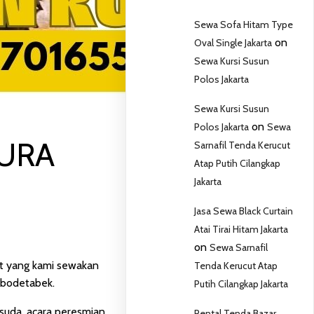
Sewa Sofa Hitam Type
on
Oval Single Jakarta
Sewa Kursi Susun
Polos Jakarta
Sewa Kursi Susun
on
Polos Jakarta
Sewa
TURA
Sarnafil Tenda Kerucut
Atap Putih Cilangkap
Jakarta
Jasa Sewa Black Curtain
Atai Tirai Hitam Jakarta
on
Sewa Sarnafil
nt yang kami sewakan
Tenda Kerucut Atap
Jabodetabek.
Putih Cilangkap Jakarta
isuda, acara peresmian,
Rental Tenda Bazar