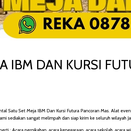
JA IBM DAN KURSI FU
ental Satu Set Meja IBM Dan Kursi Futura Pancoran Mas. Alat eve
g kami sediakan sangat melimpah dan siap kirim ke seluruh wilayah 
perti : Acara pernikahan, acara kenegaraan, acara sekolah, acara w