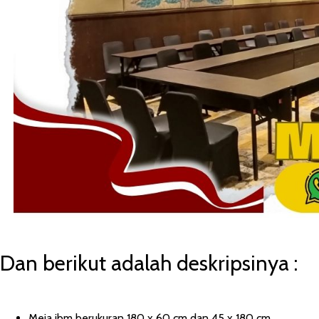
Dan berikut adalah deskripsinya :
Meja ibm berukuran 180 x 60 cm dan 45 x 180 cm