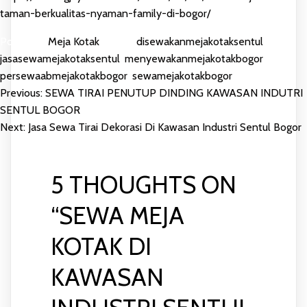
taman-berkualitas-nyaman-family-di-bogor/
Posted in
Meja Kotak
Tagged
disewakanmejakotaksentul
,
jasasewamejakotaksentul
,
menyewakanmejakotakbogor
,
persewaabmejakotakbogor
,
sewamejakotakbogor
Previous:
SEWA TIRAI PENUTUP DINDING KAWASAN INDUTRI
POST
SENTUL BOGOR
Next:
Jasa Sewa Tirai Dekorasi Di Kawasan Industri Sentul Bogor
NAVIGATION
5 THOUGHTS ON
“
SEWA MEJA
KOTAK DI
KAWASAN