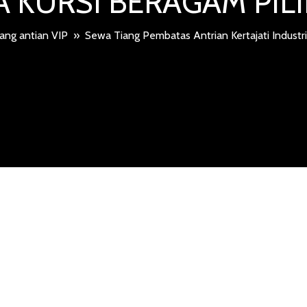
 KURSI BERAGAM PI
iang antian VIP
»
Sewa Tiang Pembatas Antrian Kertajati Industr
 PEMBATAS