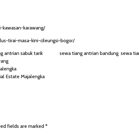
-di-kawasan-karawang/
us-tirai-masa-kini-cileungsi-bogor/
g antrian sabuk tarik
Tagged
sewa tiang antrian bandung
,
sewa tia
rang
jalengka
ial Estate Majalengka
red fields are marked
*