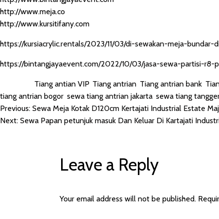
http://www.meja.co
http://www.kursitifany.com
https://kursiacrylic.rentals/2023/11/03/di-sewakan-meja-bundar
https://bintangjayaevent.com/2022/10/03/jasa-sewa-partisi-r8-pl
Posted in
Tiang antian VIP
,
Tiang antrian
,
Tiang antrian bank
,
Tian
tiang antrian bogor
,
sewa tiang antrian jakarta
,
sewa tiang tangge
Previous:
Sewa Meja Kotak D120cm Kertajati Industrial Estate Ma
POST
Next:
Sewa Papan petunjuk masuk Dan Keluar Di Kartajati Industr
NAVIGATION
Leave a Reply
Your email address will not be published.
Requi