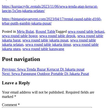
https://kursiacrylic.rentals/2023/11/06/sewa-tenda-atap-kerucut-
lancip-5x5m-jakarta-selatan/
https://bintangjayaevent.com/2023/04/17/rental-raund-table-d160-
tebar-putih-gambir-jakarta-pusat/
Posted in
Meja Bulat
,
Round Table
Tagged
sewa round table bekasi
,
sewa round table bogor
,
sewa round table depok
,
sewa round table
jakarta barat
,
sewa round table jakarta pusat
,
sewa round table
jakarta selatan
,
sewa round table jakarta timur
,
sewa round table
jakarta utara
,
sewa round table karawang
Post navigation
Previous:
Sewa Tenda Bazar Kerucut Di Jakarta pusat
Next:
Sewa Panggung Outdoor Portable Di Jakarta Pusat
Leave a Reply
Your email address will not be published.
Required fields are
marked
*
Comment
*