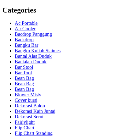
Categories
Ac Portable
Air Cooler
Bacdrop Panggung
Backdrop
Bangku Bar
Bangku Kuliah Stainles
Bantal Alas Duduk
Bantalan Duduk
Bar Stool
Bar Tool
Bean Bag
Bean Bag
Bean Bag
Blower Misty
Cover kursi
Dekorasi Balon
Dekorasi Kain Juntai
Dekorasi Serut
Fairlylight
Flip Chart
Flip Chart Standing