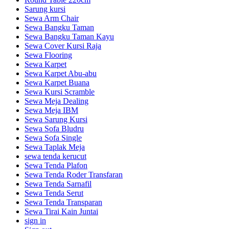
Sarung kursi
Sewa Arm Chair
Sewa Bangku Taman
Sewa Bangku Taman Kayu
Sewa Cover Kursi Raja
Sewa Flooring
Sewa Karpet
Sewa Karpet Abu-abu
Sewa Karpet Buana
Sewa Kursi Scramble
Sewa Meja Dealing
Sewa Meja IBM
Sewa Sarung Kursi
Sewa Sofa Bludru
Sewa Sofa Single
Sewa Taplak Meja
sewa tenda kerucut
Sewa Tenda Plafon
Sewa Tenda Roder Transfaran
Sewa Tenda Sarnafil
Sewa Tenda Serut
Sewa Tenda Transparan
Sewa Tirai Kain Juntai
sign in