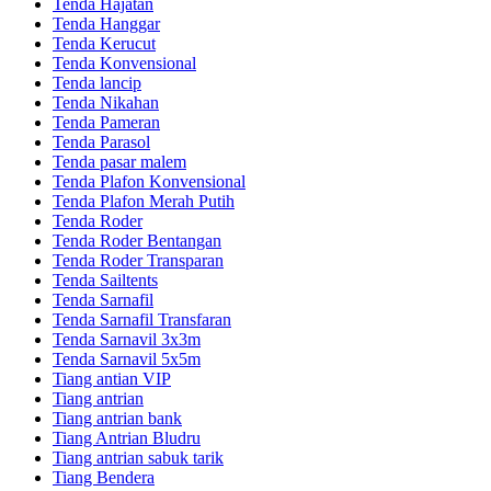
Tenda Hajatan
Tenda Hanggar
Tenda Kerucut
Tenda Konvensional
Tenda lancip
Tenda Nikahan
Tenda Pameran
Tenda Parasol
Tenda pasar malem
Tenda Plafon Konvensional
Tenda Plafon Merah Putih
Tenda Roder
Tenda Roder Bentangan
Tenda Roder Transparan
Tenda Sailtents
Tenda Sarnafil
Tenda Sarnafil Transfaran
Tenda Sarnavil 3x3m
Tenda Sarnavil 5x5m
Tiang antian VIP
Tiang antrian
Tiang antrian bank
Tiang Antrian Bludru
Tiang antrian sabuk tarik
Tiang Bendera