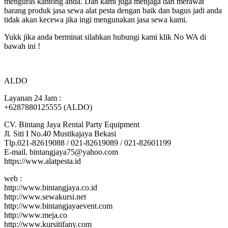
menguras kantong anda. Dan kami juga menjaga dan merawat
barang produk jasa sewa alat pesta dengan baik dan bagus jadi anda
tidak akan kecewa jika ingi mengunakan jasa sewa kami.
Yukk jika anda berminat silahkan hubungi kami klik No WA di
bawah ini !
ALDO
Layanan 24 Jam :
+6287880125555 (ALDO)
CV. Bintang Jaya Rental Party Equipment
Jl. Siti I No.40 Mustikajaya Bekasi
Tlp.021-82619088 / 021-82619089 / 021-82601199
E-mail. bintangjaya75@yahoo.com
https://www.alatpesta.id
web :
http://www.bintangjaya.co.id
http://www.sewakursi.net
http://www.bintangjayaevent.com
http://www.meja.co
http://www.kursitifany.com