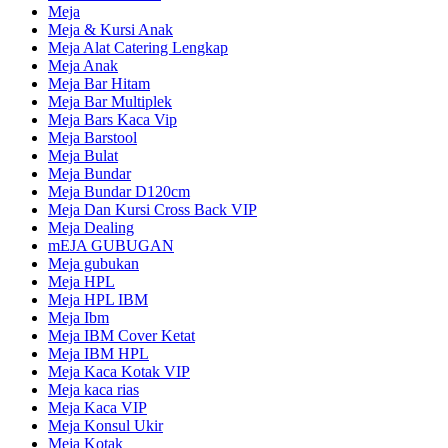
Meja
Meja & Kursi Anak
Meja Alat Catering Lengkap
Meja Anak
Meja Bar Hitam
Meja Bar Multiplek
Meja Bars Kaca Vip
Meja Barstool
Meja Bulat
Meja Bundar
Meja Bundar D120cm
Meja Dan Kursi Cross Back VIP
Meja Dealing
mEJA GUBUGAN
Meja gubukan
Meja HPL
Meja HPL IBM
Meja Ibm
Meja IBM Cover Ketat
Meja IBM HPL
Meja Kaca Kotak VIP
Meja kaca rias
Meja Kaca VIP
Meja Konsul Ukir
Meja Kotak