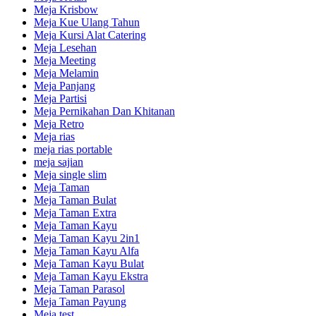
Meja Krisbow
Meja Kue Ulang Tahun
Meja Kursi Alat Catering
Meja Lesehan
Meja Meeting
Meja Melamin
Meja Panjang
Meja Partisi
Meja Pernikahan Dan Khitanan
Meja Retro
Meja rias
meja rias portable
meja sajian
Meja single slim
Meja Taman
Meja Taman Bulat
Meja Taman Extra
Meja Taman Kayu
Meja Taman Kayu 2in1
Meja Taman Kayu Alfa
Meja Taman Kayu Bulat
Meja Taman Kayu Ekstra
Meja Taman Parasol
Meja Taman Payung
Meja test