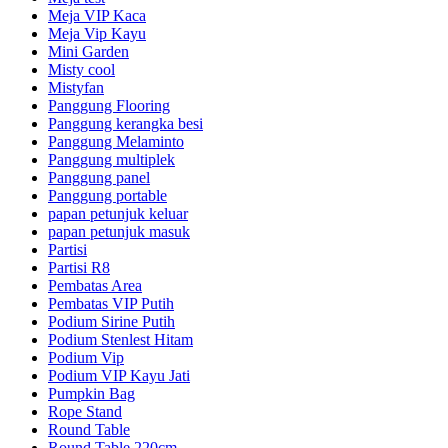
Meja VIP Kaca
Meja Vip Kayu
Mini Garden
Misty cool
Mistyfan
Panggung Flooring
Panggung kerangka besi
Panggung Melaminto
Panggung multiplek
Panggung panel
Panggung portable
papan petunjuk keluar
papan petunjuk masuk
Partisi
Partisi R8
Pembatas Area
Pembatas VIP Putih
Podium Sirine Putih
Podium Stenlest Hitam
Podium Vip
Podium VIP Kayu Jati
Pumpkin Bag
Rope Stand
Round Table
Round Table 220cm