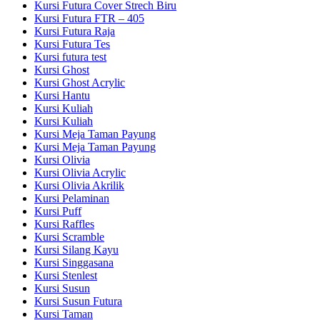
Kursi Futura Cover Strech Biru
Kursi Futura FTR – 405
Kursi Futura Raja
Kursi Futura Tes
Kursi futura test
Kursi Ghost
Kursi Ghost Acrylic
Kursi Hantu
Kursi Kuliah
Kursi Kuliah
Kursi Meja Taman Payung
Kursi Meja Taman Payung
Kursi Olivia
Kursi Olivia Acrylic
Kursi Olivia Akrilik
Kursi Pelaminan
Kursi Puff
Kursi Raffles
Kursi Scramble
Kursi Silang Kayu
Kursi Singgasana
Kursi Stenlest
Kursi Susun
Kursi Susun Futura
Kursi Taman