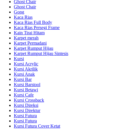
Ghost Chair
Ghost Chair
Gong
Kaca Rias
Kaca Rias Full Body
Kaca Rias Persegi Frame
Kain Tirai Hitam
Karpet merah
Karpet Permadani
Karpet Rumput Hijau
Karpet Rumput Hijau Sintesis
Kursi
Kursi Acrylic
Kursi Akrilik
Kursi Anak
Kursi Bar
Kursi Barstool
Kursi Betawi
Kursi Cafe
Kursi Crossback
Kursi Direksi
Kursi Direktur
Kursi Futura
Kursi Futura
Kursi Futura Cover Ketat