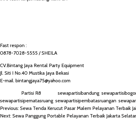
Fast respon :
0878-7028-5555 / SHEILA
CV.Bintang Jaya Rental Party Equipment
Jl. Siti I No.40 Mustika Jaya Bekasi
E-mail. bintangjaya75@yahoo.com
Posted in
Partisi R8
Tagged
sewapartisibandung
,
sewapartisibogo
sewapartisipematasruang
,
sewapartisipembatasruangan
,
sewapar
Previous:
Sewa Tenda Kerucut Pasar Malem Pelayanan Terbaik Ja
POST
Next:
Sewa Panggung Portable Pelayanan Terbaik Jakarta Selata