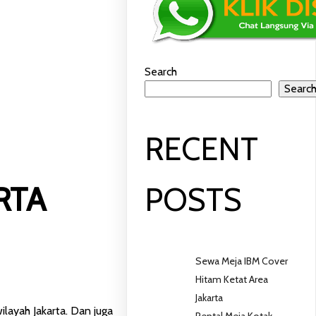
AN
Search
Searc
RECENT
RTA
POSTS
Sewa Meja IBM Cover
Hitam Ketat Area
Jakarta
layah Jakarta. Dan juga
Rental Meja Kotak