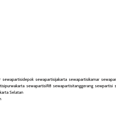
r
,
sewapartisidepok
,
sewapartisijakarta
,
sewapartisikamar
,
sewapar
tisipurwakarta
,
sewapartisiR8
,
sewapartisitanggerang
,
sewpartisi
,
karta Selatan
n