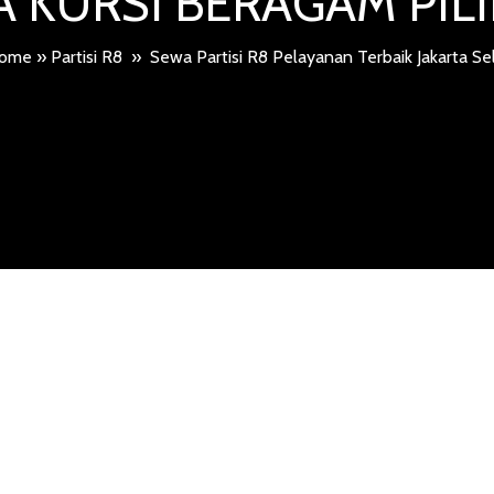
 KURSI BERAGAM PI
ome
»
Partisi R8
»
Sewa Partisi R8 Pelayanan Terbaik Jakarta Se
SI R8 PELAY