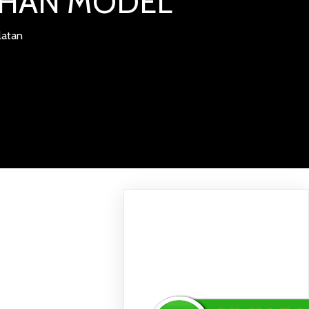
LIHAN MODEL
latan
ANAN