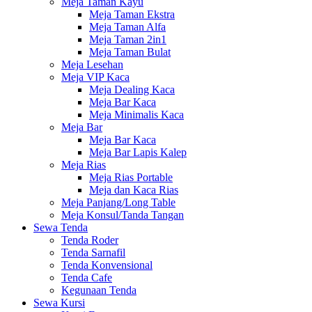
Meja Taman Kayu
Meja Taman Ekstra
Meja Taman Alfa
Meja Taman 2in1
Meja Taman Bulat
Meja Lesehan
Meja VIP Kaca
Meja Dealing Kaca
Meja Bar Kaca
Meja Minimalis Kaca
Meja Bar
Meja Bar Kaca
Meja Bar Lapis Kalep
Meja Rias
Meja Rias Portable
Meja dan Kaca Rias
Meja Panjang/Long Table
Meja Konsul/Tanda Tangan
Sewa Tenda
Tenda Roder
Tenda Sarnafil
Tenda Konvensional
Tenda Cafe
Kegunaan Tenda
Sewa Kursi