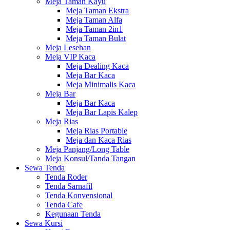
Meja Taman Kayu
Meja Taman Ekstra
Meja Taman Alfa
Meja Taman 2in1
Meja Taman Bulat
Meja Lesehan
Meja VIP Kaca
Meja Dealing Kaca
Meja Bar Kaca
Meja Minimalis Kaca
Meja Bar
Meja Bar Kaca
Meja Bar Lapis Kalep
Meja Rias
Meja Rias Portable
Meja dan Kaca Rias
Meja Panjang/Long Table
Meja Konsul/Tanda Tangan
Sewa Tenda
Tenda Roder
Tenda Sarnafil
Tenda Konvensional
Tenda Cafe
Kegunaan Tenda
Sewa Kursi