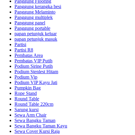
Panggung Flooring
Panggung kerangka besi
Panggung Melaminto
Panggung multiplek
Panggung panel
Panggung portable
papan petunjuk keluar
papan petunjuk masuk
Partisi
Partisi R8
Pembatas Area
Pembatas VIP Putih
Podium Sirine Putih
Podium Stenlest Hitam
Podium Vip
Podium VIP Kayu Jati
Pumpkin Bag
Rope Stand
Round Table
Round Table 220cm
Sarung kursi
Sewa Arm Chair
Sewa Bangku Taman
Sewa Bangku Taman Kayu
Sewa Cover Kursi Raja