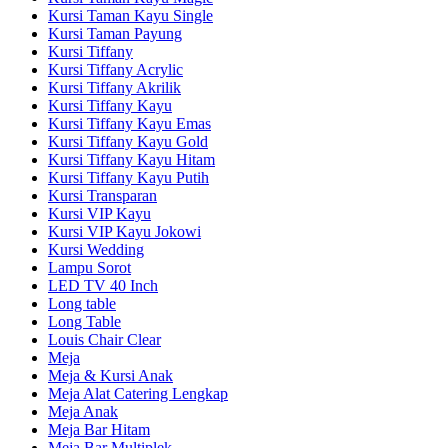
Kursi Taman Kayu Single
Kursi Taman Payung
Kursi Tiffany
Kursi Tiffany Acrylic
Kursi Tiffany Akrilik
Kursi Tiffany Kayu
Kursi Tiffany Kayu Emas
Kursi Tiffany Kayu Gold
Kursi Tiffany Kayu Hitam
Kursi Tiffany Kayu Putih
Kursi Transparan
Kursi VIP Kayu
Kursi VIP Kayu Jokowi
Kursi Wedding
Lampu Sorot
LED TV 40 Inch
Long table
Long Table
Louis Chair Clear
Meja
Meja & Kursi Anak
Meja Alat Catering Lengkap
Meja Anak
Meja Bar Hitam
Meja Bar Multiplek