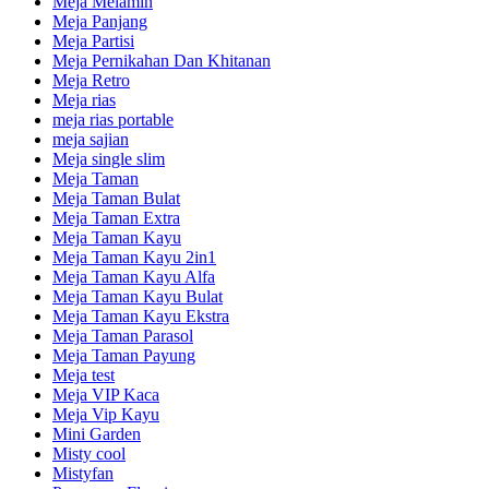
Meja Melamin
Meja Panjang
Meja Partisi
Meja Pernikahan Dan Khitanan
Meja Retro
Meja rias
meja rias portable
meja sajian
Meja single slim
Meja Taman
Meja Taman Bulat
Meja Taman Extra
Meja Taman Kayu
Meja Taman Kayu 2in1
Meja Taman Kayu Alfa
Meja Taman Kayu Bulat
Meja Taman Kayu Ekstra
Meja Taman Parasol
Meja Taman Payung
Meja test
Meja VIP Kaca
Meja Vip Kayu
Mini Garden
Misty cool
Mistyfan