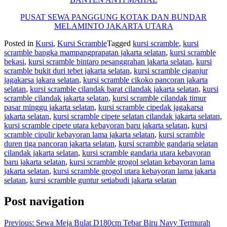
PUSAT SEWA PANGGUNG KOTAK DAN BUNDAR
MELAMINTO JAKARTA UTARA
Posted in
Kursi
,
Kursi Scramble
Tagged
kursi scramble
,
kursi
scramble bangka mampangprapatan jakarta selatan
,
kursi scramble
bekasi
,
kursi scramble bintaro pesanggrahan jakarta selatan
,
kursi
scramble bukit duri tebet jakarta selatan
,
kursi scramble ciganjur
jagakarsa jakara selatan
,
kursi scramble cikoko pancoran jakarta
selatan
,
kursi scramble cilandak barat cilandak jakarta selatan
,
kursi
scramble cilandak jakarta selatan
,
kursi scramble cilandak timur
pasar minggu jakarta selatan
,
kursi scramble cipedak jagakarsa
jakarta selatan
,
kursi scramble cipete selatan cilandak jakarta selatan
,
kursi scramble cipete utara kebayoran baru jakarta selatan
,
kursi
scramble cipulir kebayoran lama jakarta selatan
,
kursi scramble
duren tiga pancoran jakarta selatan
,
kursi scramble gandaria selatan
cilandak jakarta selatan
,
kursi scramble gandaria utara kebayoran
baru jakarta selatan
,
kursi scramble grogol selatan kebayoran lama
jakarta selatan
,
kursi scramble grogol utara kebayoran lama jakarta
selatan
,
kursi scramble guntur setiabudi jakarta selatan
Post navigation
Previous:
Sewa Meja Bulat D180cm Tebar Biru Navy Termurah