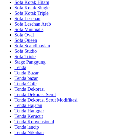
Sofa Kotak Hitam
Sofa Kotak Single
Sofa Kotak Triple
Sofa Lesehan
Sofa Lesehan Arab
Sofa Minimalis
Sofa Oval
Sofa Queen
Sofa Scandinavian
Sofa Studio
Sofa Triple
Stage Panggung
Tenda
Tenda Bazar
Tenda bazar
Tenda Cafe
Tenda Dekorasi
Tenda Dekorasi Serut
Tenda Dekorasi Serut Modifikasi
Tenda Hajatan
Tenda Hanggar
Tenda Kerucut
Tenda Konvensional
Tenda lancip
Tenda Nikahan