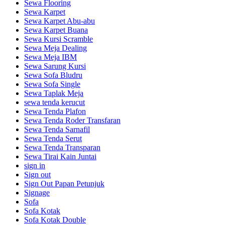
Sewa Flooring
Sewa Karpet
Sewa Karpet Abu-abu
Sewa Karpet Buana
Sewa Kursi Scramble
Sewa Meja Dealing
Sewa Meja IBM
Sewa Sarung Kursi
Sewa Sofa Bludru
Sewa Sofa Single
Sewa Taplak Meja
sewa tenda kerucut
Sewa Tenda Plafon
Sewa Tenda Roder Transfaran
Sewa Tenda Sarnafil
Sewa Tenda Serut
Sewa Tenda Transparan
Sewa Tirai Kain Juntai
sign in
Sign out
Sign Out Papan Petunjuk
Signage
Sofa
Sofa Kotak
Sofa Kotak Double