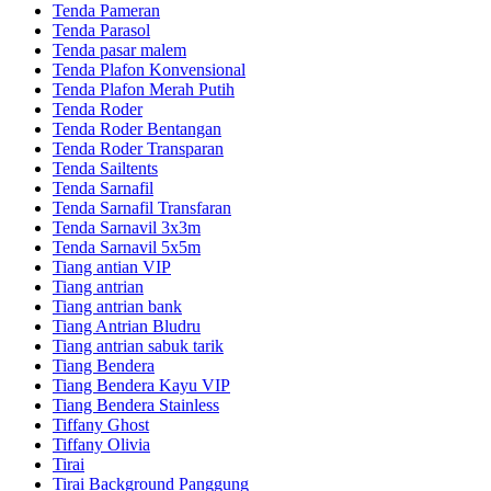
Tenda Pameran
Tenda Parasol
Tenda pasar malem
Tenda Plafon Konvensional
Tenda Plafon Merah Putih
Tenda Roder
Tenda Roder Bentangan
Tenda Roder Transparan
Tenda Sailtents
Tenda Sarnafil
Tenda Sarnafil Transfaran
Tenda Sarnavil 3x3m
Tenda Sarnavil 5x5m
Tiang antian VIP
Tiang antrian
Tiang antrian bank
Tiang Antrian Bludru
Tiang antrian sabuk tarik
Tiang Bendera
Tiang Bendera Kayu VIP
Tiang Bendera Stainless
Tiffany Ghost
Tiffany Olivia
Tirai
Tirai Background Panggung