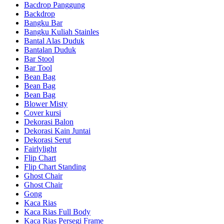
Bacdrop Panggung
Backdrop
Bangku Bar
Bangku Kuliah Stainles
Bantal Alas Duduk
Bantalan Duduk
Bar Stool
Bar Tool
Bean Bag
Bean Bag
Bean Bag
Blower Misty
Cover kursi
Dekorasi Balon
Dekorasi Kain Juntai
Dekorasi Serut
Fairlylight
Flip Chart
Flip Chart Standing
Ghost Chair
Ghost Chair
Gong
Kaca Rias
Kaca Rias Full Body
Kaca Rias Persegi Frame