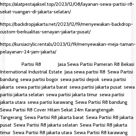
https://alatpestajaksel.top/2023/12/08/layanan-sewa-partisi-r8-
sekat-ruangan-di-jakarta-selatan/
https://backdropjakarta.net/2023/12/19/menyewakan-backdrop-
custom-berkualitas-senayan-jakarta-pusat/
https://kursiacrylic.rentals/2023/12/19/menyewakan-meja-taman-
pelayanan-24-jam-jakarta/
Posted in
Partisi R8
Tagged
Jasa Sewa Partisi Pameran R8 Bekasi
International Industrial Estate
,
Jasa sewa partisi R8
,
Sewa Partisi
bandung
,
sewa partisi bogor
,
sewa partisi depok
,
sewa partisi
jakarta
,
sewa partisi jakarta barat
,
sewa partisi jakarta pusat
,
sewa
partisi jakarta selatan
,
sewa partisi jakarta timur
,
sewa partisi
jakarta utara
,
sewa partisi karawang
,
Sewa Partisi R8 bandung
,
Sewa Partisi R8 Cover Hitam Sekat 24m Karangtengah
Tangerang
,
Sewa Partisi R8 jakarta barat
,
Sewa Partisi R8 jakarta
pusat
,
Sewa Partisi R8 jakarta selatan
,
Sewa Partisi R8 jakarta
timur
,
Sewa Partisi R8 jakarta utara
,
Sewa Partisi R8 karawang