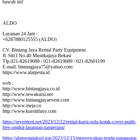
bawah ini!
ALDO
Layanan 24 Jam :
+6287880125555 (ALDO)
CV. Bintang Jaya Rental Party Equipment
Jl. Siti I No.40 Mustikajaya Bekasi
Tlp.021-82619088 / 021-82619089 / 021-82601199
E-mail. bintangjaya75@yahoo.com
https://www.alatpesta.id
web :
http://www.bintangjaya.co.id
http://www.sewakursi.net
http://www.bintangjayaevent.com
http://www.meja.co
http://www.kursitifany.com
https://seventent.net/2023/12/22/rental-kursi-sofa-kotak-cover-putih-
free-ongkir-larangan-tangerang/
https://alatpestajaksel.top/2023/12/15/menyewakan-tenda-panggung-