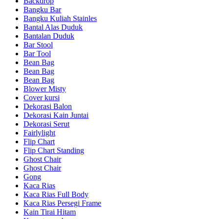
Backdrop
Bangku Bar
Bangku Kuliah Stainles
Bantal Alas Duduk
Bantalan Duduk
Bar Stool
Bar Tool
Bean Bag
Bean Bag
Bean Bag
Blower Misty
Cover kursi
Dekorasi Balon
Dekorasi Kain Juntai
Dekorasi Serut
Fairlylight
Flip Chart
Flip Chart Standing
Ghost Chair
Ghost Chair
Gong
Kaca Rias
Kaca Rias Full Body
Kaca Rias Persegi Frame
Kain Tirai Hitam