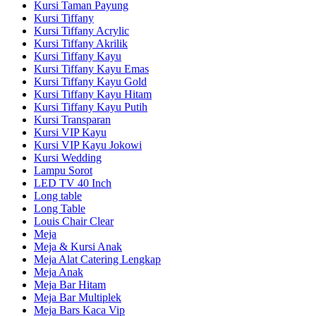
Kursi Taman Payung
Kursi Tiffany
Kursi Tiffany Acrylic
Kursi Tiffany Akrilik
Kursi Tiffany Kayu
Kursi Tiffany Kayu Emas
Kursi Tiffany Kayu Gold
Kursi Tiffany Kayu Hitam
Kursi Tiffany Kayu Putih
Kursi Transparan
Kursi VIP Kayu
Kursi VIP Kayu Jokowi
Kursi Wedding
Lampu Sorot
LED TV 40 Inch
Long table
Long Table
Louis Chair Clear
Meja
Meja & Kursi Anak
Meja Alat Catering Lengkap
Meja Anak
Meja Bar Hitam
Meja Bar Multiplek
Meja Bars Kaca Vip