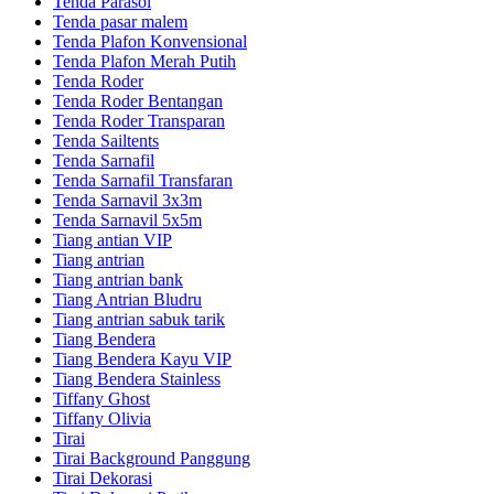
Tenda Parasol
Tenda pasar malem
Tenda Plafon Konvensional
Tenda Plafon Merah Putih
Tenda Roder
Tenda Roder Bentangan
Tenda Roder Transparan
Tenda Sailtents
Tenda Sarnafil
Tenda Sarnafil Transfaran
Tenda Sarnavil 3x3m
Tenda Sarnavil 5x5m
Tiang antian VIP
Tiang antrian
Tiang antrian bank
Tiang Antrian Bludru
Tiang antrian sabuk tarik
Tiang Bendera
Tiang Bendera Kayu VIP
Tiang Bendera Stainless
Tiffany Ghost
Tiffany Olivia
Tirai
Tirai Background Panggung
Tirai Dekorasi