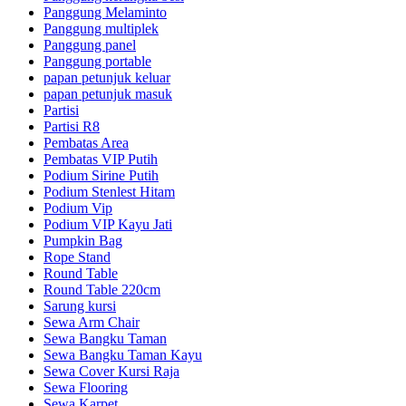
Panggung Melaminto
Panggung multiplek
Panggung panel
Panggung portable
papan petunjuk keluar
papan petunjuk masuk
Partisi
Partisi R8
Pembatas Area
Pembatas VIP Putih
Podium Sirine Putih
Podium Stenlest Hitam
Podium Vip
Podium VIP Kayu Jati
Pumpkin Bag
Rope Stand
Round Table
Round Table 220cm
Sarung kursi
Sewa Arm Chair
Sewa Bangku Taman
Sewa Bangku Taman Kayu
Sewa Cover Kursi Raja
Sewa Flooring
Sewa Karpet