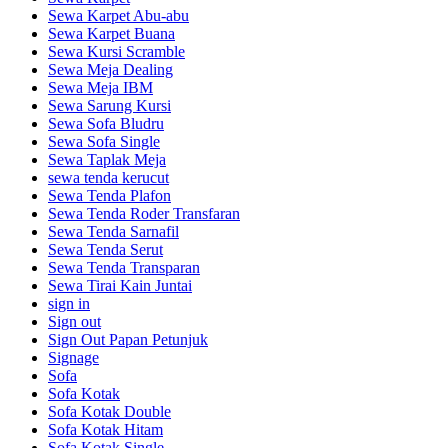
Sewa Karpet Abu-abu
Sewa Karpet Buana
Sewa Kursi Scramble
Sewa Meja Dealing
Sewa Meja IBM
Sewa Sarung Kursi
Sewa Sofa Bludru
Sewa Sofa Single
Sewa Taplak Meja
sewa tenda kerucut
Sewa Tenda Plafon
Sewa Tenda Roder Transfaran
Sewa Tenda Sarnafil
Sewa Tenda Serut
Sewa Tenda Transparan
Sewa Tirai Kain Juntai
sign in
Sign out
Sign Out Papan Petunjuk
Signage
Sofa
Sofa Kotak
Sofa Kotak Double
Sofa Kotak Hitam
Sofa Kotak Single