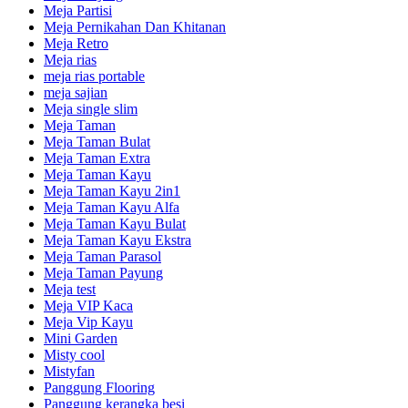
Meja Partisi
Meja Pernikahan Dan Khitanan
Meja Retro
Meja rias
meja rias portable
meja sajian
Meja single slim
Meja Taman
Meja Taman Bulat
Meja Taman Extra
Meja Taman Kayu
Meja Taman Kayu 2in1
Meja Taman Kayu Alfa
Meja Taman Kayu Bulat
Meja Taman Kayu Ekstra
Meja Taman Parasol
Meja Taman Payung
Meja test
Meja VIP Kaca
Meja Vip Kayu
Mini Garden
Misty cool
Mistyfan
Panggung Flooring
Panggung kerangka besi