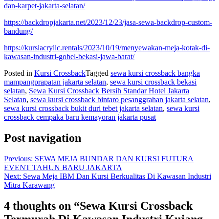
dan-karpet-jakarta-selatan/
https://backdropjakarta.net/2023/12/23/jasa-sewa-backdrop-custom-
bandung/
https://kursiacrylic.rentals/2023/10/19/menyewakan-meja-kotak-di-
kawasan-industri-gobel-bekasi-jawa-barat/
Posted in
Kursi Crossback
Tagged
sewa kursi crossback bangka
mampangprapatan jakarta selatan
,
sewa kursi crossback bekasi
selatan
,
Sewa Kursi Crossback Bersih Standar Hotel Jakarta
Selatan
,
sewa kursi crossback bintaro pesanggrahan jakarta selatan
,
sewa kursi crossback bukit duri tebet jakarta selatan
,
sewa kursi
crossback cempaka baru kemayoran jakarta pusat
Post navigation
Previous:
SEWA MEJA BUNDAR DAN KURSI FUTURA
EVENT TAHUN BARU JAKARTA
Next:
Sewa Meja IBM Dan Kursi Berkualitas Di Kawasan Industri
Mitra Karawang
4 thoughts on “
Sewa Kursi Crossback
Termurah Di Kawasan Industri Kujang