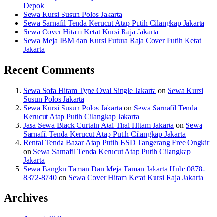
Depok
Sewa Kursi Susun Polos Jakarta
Sewa Sarnafil Tenda Kerucut Atap Putih Cilangkap Jakarta
Sewa Cover Hitam Ketat Kursi Raja Jakarta
Sewa Meja IBM dan Kursi Futura Raja Cover Putih Ketat
Jakarta
Recent Comments
Sewa Sofa Hitam Type Oval Single Jakarta
on
Sewa Kursi
Susun Polos Jakarta
Sewa Kursi Susun Polos Jakarta
on
Sewa Sarnafil Tenda
Kerucut Atap Putih Cilangkap Jakarta
Jasa Sewa Black Curtain Atai Tirai Hitam Jakarta
on
Sewa
Sarnafil Tenda Kerucut Atap Putih Cilangkap Jakarta
Rental Tenda Bazar Atap Putih BSD Tangerang Free Ongkir
on
Sewa Sarnafil Tenda Kerucut Atap Putih Cilangkap
Jakarta
Sewa Bangku Taman Dan Meja Taman Jakarta Hub: 0878-
8372-8740
on
Sewa Cover Hitam Ketat Kursi Raja Jakarta
Archives