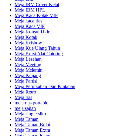
Meja IBM Cover Ketat
Meja IBM HPL
Meja Kaca Kotak VIP
Meja kaca rias
Meja Kaca VIP
Meja Konsul Ukir
Meja Kotak
Meja Krisbow
Meja Kue Ulang Tahun
Meja Kursi Alat Catering
Meja Lesehan
Meja Meeting
Meja Melamin
Meja Panjang
Meja Partisi
Meja Pernikahan Dan Khitanan
Meja Retro
Meja rias
meja rias portable
meja sajian
Meja single slim
Meja Taman
Meja Taman Bulat
Meja Taman Extra
Meja Taman Kayu