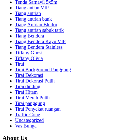
Tenda Sarnavil 5x5m
Tiang antian VIP
Tiang antrian
Tiang antrian bank
Tiang Antrian Bludru
Tiang antrian sabuk tarik
Tiang Bendera
Tiang Bendera Kayu VIP
Tiang Bendera Stainless
Tiffany Ghost
Tiffany Olivia
Tirai
Tirai Background Panggung
Tirai Dekorasi
Tirai Dekorasi Putih
Tirai dinding
Tirai Hitam
Tirai Merah Putih
Tirai panggung
Tirai Penyekat ruangan
Traffic Cone
Uncategorized
Vas Bunga
About Us