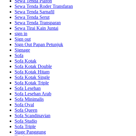
Sewa Tenda Plafon
Sewa Tenda Roder Transfaran
Sewa Tenda Sarnafil
Sewa Tenda Serut
Sewa Tenda Transparan
Sewa Tirai Kain Juntai
sign in
Sign out
Sign Out Papan Petunjuk
Signage
Sofa
Sofa Kotak
Sofa Kotak Double
Sofa Kotak Hitam
Sofa Kotak Single
Sofa Kotak Triple
Sofa Lesehan
Sofa Lesehan Arab
Sofa Minimalis
Sofa Oval
Sofa Queen
Sofa Scandinavian
Sofa Studio
Sofa Triple
Stage Panggung