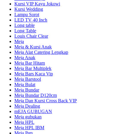
Kursi VIP Kayu Jokowi
Kursi Wedding
Lampu Sorot
LED TV 40 Inch
Long table
Long Table
Louis Chair Clear
Meja
Meja & Kursi Anak
Meja Alat Catering Lengkap
Meja Anak
Meja Bar Hitam
Meja Bar Multiplek
Meja Bars Kaca Vip
Meja Barstool
Meja Bulat
Meja Bundar
Meja Bundar D120cm
Meja Dan Kursi Cross Back VIP
Meja Dealing
mEJA GUBUGAN
Meja gubukan
Meja HPL
Meja HPL IBM
Meja Ibm