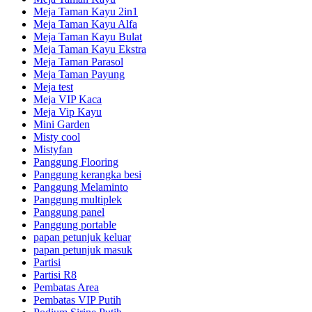
Meja Taman Kayu 2in1
Meja Taman Kayu Alfa
Meja Taman Kayu Bulat
Meja Taman Kayu Ekstra
Meja Taman Parasol
Meja Taman Payung
Meja test
Meja VIP Kaca
Meja Vip Kayu
Mini Garden
Misty cool
Mistyfan
Panggung Flooring
Panggung kerangka besi
Panggung Melaminto
Panggung multiplek
Panggung panel
Panggung portable
papan petunjuk keluar
papan petunjuk masuk
Partisi
Partisi R8
Pembatas Area
Pembatas VIP Putih