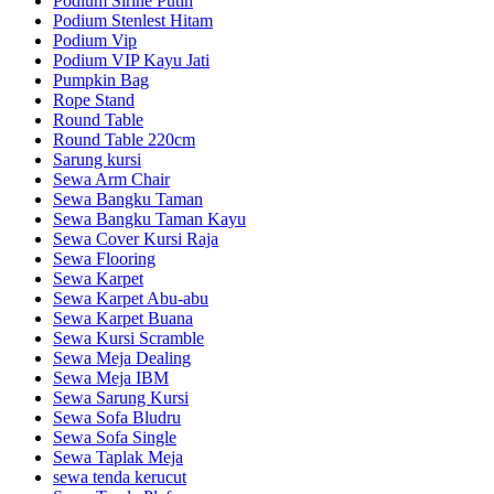
Podium Sirine Putih
Podium Stenlest Hitam
Podium Vip
Podium VIP Kayu Jati
Pumpkin Bag
Rope Stand
Round Table
Round Table 220cm
Sarung kursi
Sewa Arm Chair
Sewa Bangku Taman
Sewa Bangku Taman Kayu
Sewa Cover Kursi Raja
Sewa Flooring
Sewa Karpet
Sewa Karpet Abu-abu
Sewa Karpet Buana
Sewa Kursi Scramble
Sewa Meja Dealing
Sewa Meja IBM
Sewa Sarung Kursi
Sewa Sofa Bludru
Sewa Sofa Single
Sewa Taplak Meja
sewa tenda kerucut