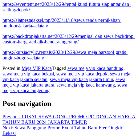
https://seventent.net/2023/12/29/rental-kursi-futura-siap-antar-dan-
setting-depok/
https://alatpestajaksel.top/2023/11/18/sewa-tenda-pernikahan-
outdoor-jakarta-selatan/
https://backdropjakarta.net/2023/12/29/menjual-dan-sewa-backdrop-
custom-harga-terbaik-benda-tangerang/
https://kursiacrylic.rentals/2023/12/29/sewa-meja-barstool-gratis-
ongkir-bogor-selatan/
Posted in
Meja VIP Kaca
Tagged
sewa meja vip kaca bandung
,
sewa meja vip kaca bekasi
,
sewa meja vip kaca depok
,
sewa meja
vip kaca jakarta selatan
,
sewa meja vip kaca jakarta timur
,
sewa
meja vip kaca jakarta utara
,
sewa meja vip kaca karawang
,
sewa
meja vip kaca tangerang
Post navigation
Previous:
PUSAT SEWA GONG PROMO POTONGAN HARGA
TAHUN BARU 2024 JAKARTA TIMUR
Next:
Sewa Panggung Promo Event Tahun Baru Free Ongkir
Bekasi