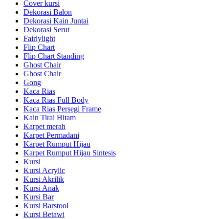
Cover kursi
Dekorasi Balon
Dekorasi Kain Juntai
Dekorasi Serut
Fairlylight
Flip Chart
Flip Chart Standing
Ghost Chair
Ghost Chair
Gong
Kaca Rias
Kaca Rias Full Body
Kaca Rias Persegi Frame
Kain Tirai Hitam
Karpet merah
Karpet Permadani
Karpet Rumput Hijau
Karpet Rumput Hijau Sintesis
Kursi
Kursi Acrylic
Kursi Akrilik
Kursi Anak
Kursi Bar
Kursi Barstool
Kursi Betawi