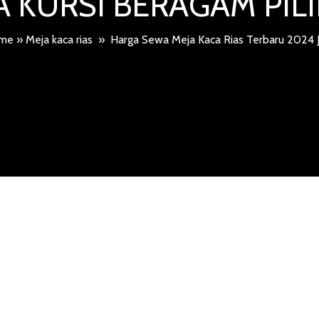
 KURSI BERAGAM PI
me
»
Meja kaca rias
»
Harga Sewa Meja Kaca Rias Terbaru 2024 J
 MEJA KACA