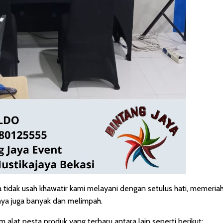
a tidak usah khawatir kami melayani dengan setulus hati, memeria
nya juga banyak dan melimpah.
lat pesta produk yang terbaru antara lain seperti berikut: