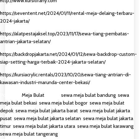
http://www.kursitifany.com
https://seventent.net/2024/01/11/rental-meja-delaing-terbaru-
2024-jakarta/
https://alatpestajaksel.top/2023/11/17/sewa-tiang-pembatas-
antrian-jakarta-selatan/
https://backdropjakarta.net/2024/01/12/sewa-backdrop-custom-
siap-setting-harga-terbaik-2024-jakarta-selatan/
https://kursiacrylic.rentals/2023/10/20/sewa-tiang-antrian-di-
kawasan-industri-marunda-center-bekasi/
Posted in
Meja Bulat
Tagged
sewa meja bulat bandung
,
sewa
meja bulat bekasi
,
sewa meja bulat bogor
,
sewa meja bulat
depok
,
sewa meja bulat jakarta barat
,
sewa meja bulat jakarta
pusat
,
sewa meja bulat jakarta selatan
,
sewa meja bulat jakarta
timur
,
sewa meja bulat jakarta utara
,
sewa meja bulat karawang
,
sewa meja bulat tangerang