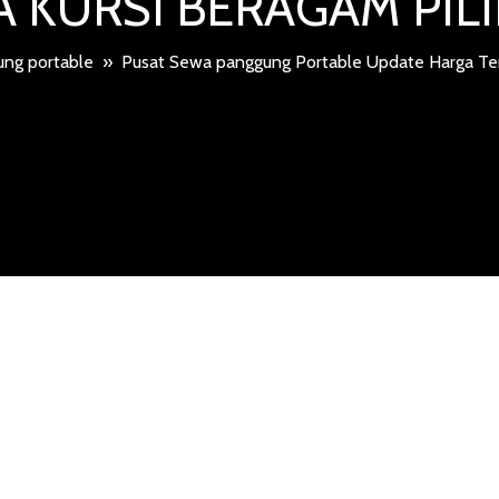
 KURSI BERAGAM PI
ng portable
»
Pusat Sewa panggung Portable Update Harga Ter
A PANGGUN