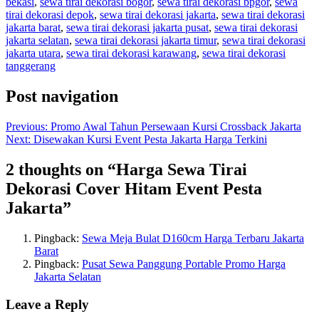
bekasi
,
sewa tirai dekorasi bogor
,
sewa tirai dekorasi bpgor
,
sewa
tirai dekorasi depok
,
sewa tirai dekorasi jakarta
,
sewa tirai dekorasi
jakarta barat
,
sewa tirai dekorasi jakarta pusat
,
sewa tirai dekorasi
jakarta selatan
,
sewa tirai dekorasi jakarta timur
,
sewa tirai dekorasi
jakarta utara
,
sewa tirai dekorasi karawang
,
sewa tirai dekorasi
tanggerang
Post navigation
Previous:
Promo Awal Tahun Persewaan Kursi Crossback Jakarta
Next:
Disewakan Kursi Event Pesta Jakarta Harga Terkini
2 thoughts on “
Harga Sewa Tirai
Dekorasi Cover Hitam Event Pesta
Jakarta
”
Pingback:
Sewa Meja Bulat D160cm Harga Terbaru Jakarta
Barat
Pingback:
Pusat Sewa Panggung Portable Promo Harga
Jakarta Selatan
Leave a Reply