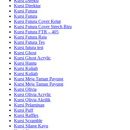
Kursi Direksi
Kursi Direktur
Kursi Futura
Kursi Futura
Kursi Futura Cover Ketat
Kursi Futura Cover Strech Biru
Kursi Futura FTR – 405
Kursi Futura Raja
Kursi Futura Tes
Kursi futura test
Kursi Ghost
Kursi Ghost Acrylic
Kursi Hantu
Kursi Kuliah
Kursi Kuliah
Kursi Meja Taman Payung
Kursi Meja Taman Payung
Kursi Olivia
Kursi Olivia Acrylic
Kursi Olivia Akrilik
Kursi Pelaminan
Kursi Puff
Kursi Raffles
Kursi Scramble
Kursi Silang Kayu