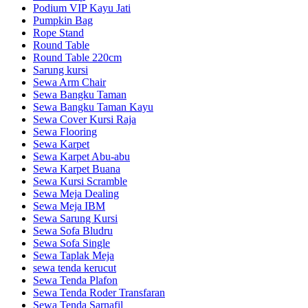
Podium VIP Kayu Jati
Pumpkin Bag
Rope Stand
Round Table
Round Table 220cm
Sarung kursi
Sewa Arm Chair
Sewa Bangku Taman
Sewa Bangku Taman Kayu
Sewa Cover Kursi Raja
Sewa Flooring
Sewa Karpet
Sewa Karpet Abu-abu
Sewa Karpet Buana
Sewa Kursi Scramble
Sewa Meja Dealing
Sewa Meja IBM
Sewa Sarung Kursi
Sewa Sofa Bludru
Sewa Sofa Single
Sewa Taplak Meja
sewa tenda kerucut
Sewa Tenda Plafon
Sewa Tenda Roder Transfaran
Sewa Tenda Sarnafil