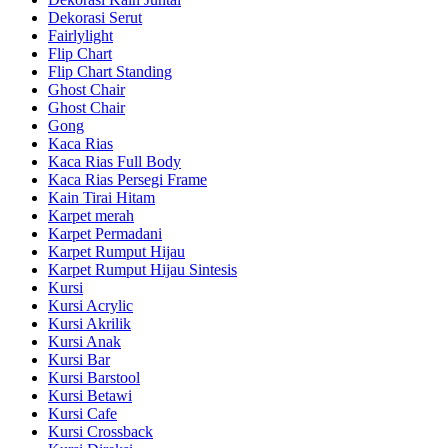
Dekorasi Serut
Fairlylight
Flip Chart
Flip Chart Standing
Ghost Chair
Ghost Chair
Gong
Kaca Rias
Kaca Rias Full Body
Kaca Rias Persegi Frame
Kain Tirai Hitam
Karpet merah
Karpet Permadani
Karpet Rumput Hijau
Karpet Rumput Hijau Sintesis
Kursi
Kursi Acrylic
Kursi Akrilik
Kursi Anak
Kursi Bar
Kursi Barstool
Kursi Betawi
Kursi Cafe
Kursi Crossback