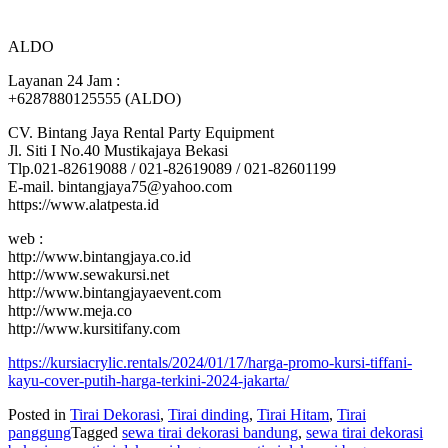
ALDO
Layanan 24 Jam :
+6287880125555 (ALDO)
CV. Bintang Jaya Rental Party Equipment
Jl. Siti I No.40 Mustikajaya Bekasi
Tlp.021-82619088 / 021-82619089 / 021-82601199
E-mail. bintangjaya75@yahoo.com
https://www.alatpesta.id
web :
http://www.bintangjaya.co.id
http://www.sewakursi.net
http://www.bintangjayaevent.com
http://www.meja.co
http://www.kursitifany.com
https://kursiacrylic.rentals/2024/01/17/harga-promo-kursi-tiffani-
kayu-cover-putih-harga-terkini-2024-jakarta/
Posted in
Tirai Dekorasi
,
Tirai dinding
,
Tirai Hitam
,
Tirai
panggung
Tagged
sewa tirai dekorasi bandung
,
sewa tirai dekorasi