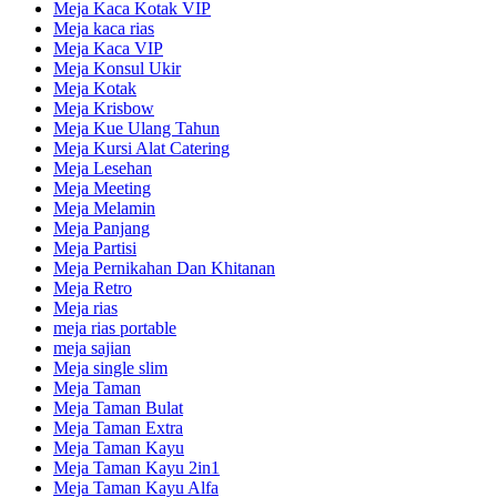
Meja Kaca Kotak VIP
Meja kaca rias
Meja Kaca VIP
Meja Konsul Ukir
Meja Kotak
Meja Krisbow
Meja Kue Ulang Tahun
Meja Kursi Alat Catering
Meja Lesehan
Meja Meeting
Meja Melamin
Meja Panjang
Meja Partisi
Meja Pernikahan Dan Khitanan
Meja Retro
Meja rias
meja rias portable
meja sajian
Meja single slim
Meja Taman
Meja Taman Bulat
Meja Taman Extra
Meja Taman Kayu
Meja Taman Kayu 2in1
Meja Taman Kayu Alfa