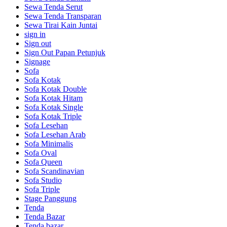
Sewa Tenda Serut
Sewa Tenda Transparan
Sewa Tirai Kain Juntai
sign in
Sign out
Sign Out Papan Petunjuk
Signage
Sofa
Sofa Kotak
Sofa Kotak Double
Sofa Kotak Hitam
Sofa Kotak Single
Sofa Kotak Triple
Sofa Lesehan
Sofa Lesehan Arab
Sofa Minimalis
Sofa Oval
Sofa Queen
Sofa Scandinavian
Sofa Studio
Sofa Triple
Stage Panggung
Tenda
Tenda Bazar
Tenda bazar