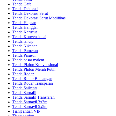
Tenda Cafe
Tenda Dekorasi
Tenda Dekorasi Serut
Tenda Dekorasi Serut Modifikasi
Tenda Hajatan
Tenda Hanggar
Tenda Kerucut
Tenda Konvensional
Tenda lancip
Tenda Nikahan
Tenda Pameran
Tenda Parasol
Tenda pasar malem
Tenda Plafon Konvensional
Tenda Plafon Merah Putih
Tenda Roder
Tenda Roder Bentangan
Tenda Roder Transparan
Tenda Sailtents
Tenda Sarnafil
Tenda Sarnafil Transfaran
Tenda Sarnavil 3x3m
Tenda Sarnavil 5x5m
Tiang antian VIP
Tiang antrian