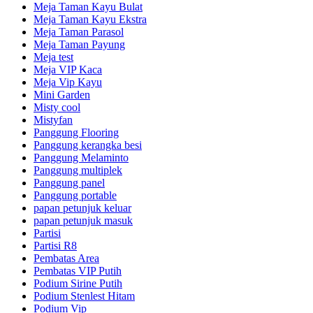
Meja Taman Kayu Bulat
Meja Taman Kayu Ekstra
Meja Taman Parasol
Meja Taman Payung
Meja test
Meja VIP Kaca
Meja Vip Kayu
Mini Garden
Misty cool
Mistyfan
Panggung Flooring
Panggung kerangka besi
Panggung Melaminto
Panggung multiplek
Panggung panel
Panggung portable
papan petunjuk keluar
papan petunjuk masuk
Partisi
Partisi R8
Pembatas Area
Pembatas VIP Putih
Podium Sirine Putih
Podium Stenlest Hitam
Podium Vip