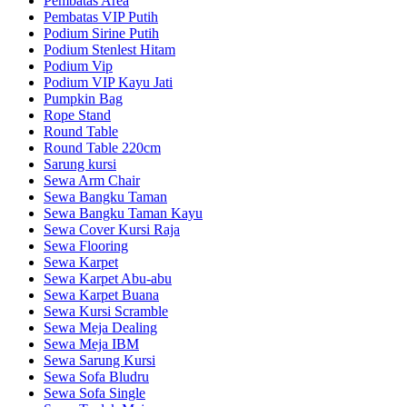
Pembatas Area
Pembatas VIP Putih
Podium Sirine Putih
Podium Stenlest Hitam
Podium Vip
Podium VIP Kayu Jati
Pumpkin Bag
Rope Stand
Round Table
Round Table 220cm
Sarung kursi
Sewa Arm Chair
Sewa Bangku Taman
Sewa Bangku Taman Kayu
Sewa Cover Kursi Raja
Sewa Flooring
Sewa Karpet
Sewa Karpet Abu-abu
Sewa Karpet Buana
Sewa Kursi Scramble
Sewa Meja Dealing
Sewa Meja IBM
Sewa Sarung Kursi
Sewa Sofa Bludru
Sewa Sofa Single