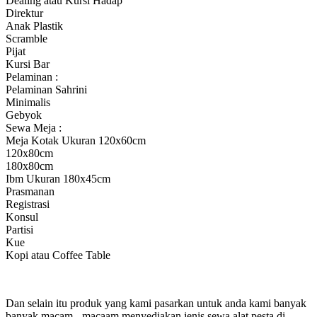
Dealing atau Kursi Hadap
Direktur
Anak Plastik
Scramble
Pijat
Kursi Bar
Pelaminan :
Pelaminan Sahrini
Minimalis
Gebyok
Sewa Meja :
Meja Kotak Ukuran 120x60cm
120x80cm
180x80cm
Ibm Ukuran 180x45cm
Prasmanan
Registrasi
Konsul
Partisi
Kue
Kopi atau Coffee Table
Dan selain itu produk yang kami pasarkan untuk anda kami banyak
banyak macam - macaam menyediakan jenis sewa alat pesta di