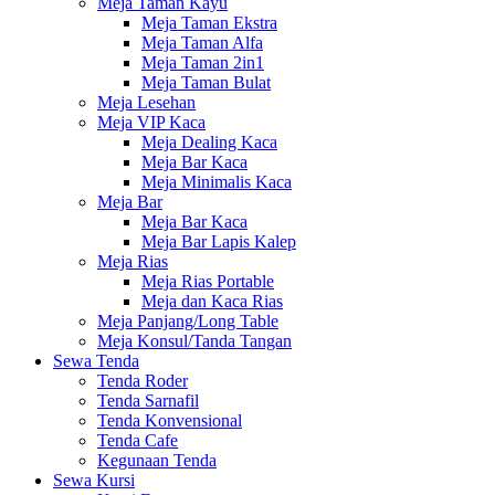
Meja Taman Kayu
Meja Taman Ekstra
Meja Taman Alfa
Meja Taman 2in1
Meja Taman Bulat
Meja Lesehan
Meja VIP Kaca
Meja Dealing Kaca
Meja Bar Kaca
Meja Minimalis Kaca
Meja Bar
Meja Bar Kaca
Meja Bar Lapis Kalep
Meja Rias
Meja Rias Portable
Meja dan Kaca Rias
Meja Panjang/Long Table
Meja Konsul/Tanda Tangan
Sewa Tenda
Tenda Roder
Tenda Sarnafil
Tenda Konvensional
Tenda Cafe
Kegunaan Tenda
Sewa Kursi