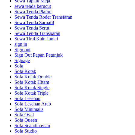
Sewa Taplak Meja
sewa tenda kerucut
Sewa Tenda Plafon
Sewa Tenda Roder Transfaran
Sewa Tenda Sarnafil
Sewa Tenda Serut
Sewa Tenda Transparan
Sewa Tirai Kain Juntai
sign in
Sign out
Sign Out Papan Petunjuk
Signage
Sofa
Sofa Kotak
Sofa Kotak Double
Sofa Kotak Hitam
Sofa Kotak Single
Sofa Kotak Triple
Sofa Lesehan
Sofa Lesehan Arab
Sofa Minimalis
Sofa Oval
Sofa Queen
Sofa Scandinavian
Sofa Studio