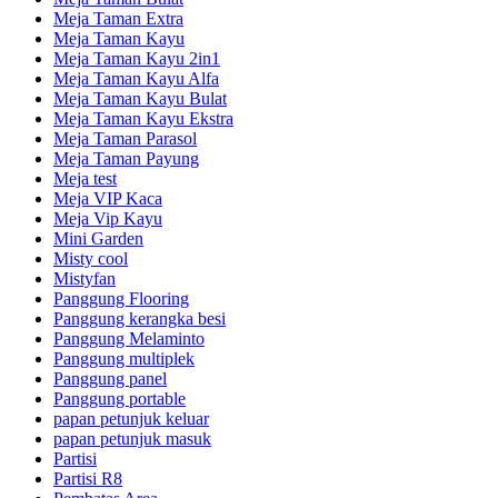
Meja Taman Extra
Meja Taman Kayu
Meja Taman Kayu 2in1
Meja Taman Kayu Alfa
Meja Taman Kayu Bulat
Meja Taman Kayu Ekstra
Meja Taman Parasol
Meja Taman Payung
Meja test
Meja VIP Kaca
Meja Vip Kayu
Mini Garden
Misty cool
Mistyfan
Panggung Flooring
Panggung kerangka besi
Panggung Melaminto
Panggung multiplek
Panggung panel
Panggung portable
papan petunjuk keluar
papan petunjuk masuk
Partisi
Partisi R8