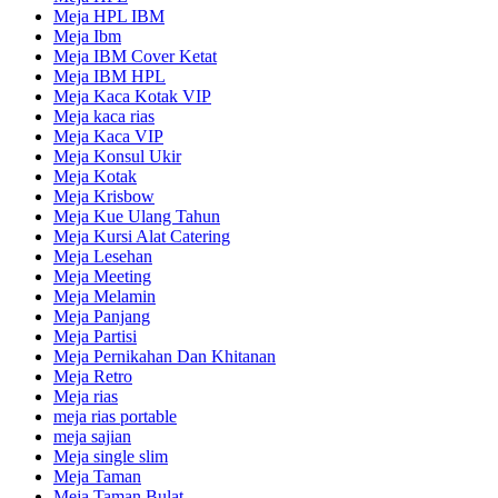
Meja HPL IBM
Meja Ibm
Meja IBM Cover Ketat
Meja IBM HPL
Meja Kaca Kotak VIP
Meja kaca rias
Meja Kaca VIP
Meja Konsul Ukir
Meja Kotak
Meja Krisbow
Meja Kue Ulang Tahun
Meja Kursi Alat Catering
Meja Lesehan
Meja Meeting
Meja Melamin
Meja Panjang
Meja Partisi
Meja Pernikahan Dan Khitanan
Meja Retro
Meja rias
meja rias portable
meja sajian
Meja single slim
Meja Taman
Meja Taman Bulat