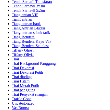
Tenda Sarnafil Transfaran
Tenda Sarnavil 3x3m
Tenda Sarnavil 5x5m
Tiang antian VIP
Tiang antrian
Tiang antrian bank
Tiang Antrian Bludru
Tiang antrian sabuk tarik
Tiang Bendera
Tiang Bendera Kayu VIP
Tiang Bendera Stainless
Tiffany Ghost
Tiffany Olivia
Tirai
Tirai Background Panggung
Tirai Dekorasi
Tirai Dekorasi Putih
Tirai dinding
Tirai Hitam
Tirai Merah Putih
Tirai panggung
Tirai Penyekat ruangan
Traffic Cone
Uncategorized
Vas Bunga