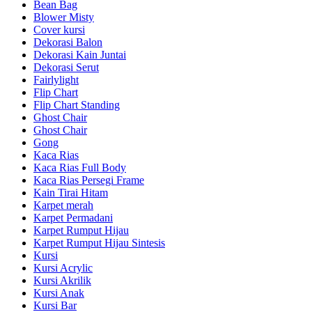
Bean Bag
Blower Misty
Cover kursi
Dekorasi Balon
Dekorasi Kain Juntai
Dekorasi Serut
Fairlylight
Flip Chart
Flip Chart Standing
Ghost Chair
Ghost Chair
Gong
Kaca Rias
Kaca Rias Full Body
Kaca Rias Persegi Frame
Kain Tirai Hitam
Karpet merah
Karpet Permadani
Karpet Rumput Hijau
Karpet Rumput Hijau Sintesis
Kursi
Kursi Acrylic
Kursi Akrilik
Kursi Anak
Kursi Bar