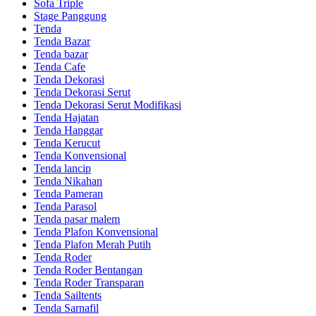
Sofa Triple
Stage Panggung
Tenda
Tenda Bazar
Tenda bazar
Tenda Cafe
Tenda Dekorasi
Tenda Dekorasi Serut
Tenda Dekorasi Serut Modifikasi
Tenda Hajatan
Tenda Hanggar
Tenda Kerucut
Tenda Konvensional
Tenda lancip
Tenda Nikahan
Tenda Pameran
Tenda Parasol
Tenda pasar malem
Tenda Plafon Konvensional
Tenda Plafon Merah Putih
Tenda Roder
Tenda Roder Bentangan
Tenda Roder Transparan
Tenda Sailtents
Tenda Sarnafil