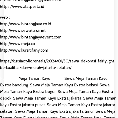
https://www.alatpesta.id
web :
http://www.bintangjaya.co.id
http://www.sewakursi.net
http://www.bintangjayaevent.com
http://www.meja.co
http://www.kursitifany.com
https://kursiacrylic.rentals/2024/01/30/sewa-dekorasi-fairlylight-
berkualitas-dan-murah-jakarta-selatan/
Posted in
Meja Taman Kayu
Tagged
Sewa Meja Taman Kayu
Exstra bandung
,
Sewa Meja Taman Kayu Exstra bekasi
,
Sewa
Meja Taman Kayu Exstra bogor
,
Sewa Meja Taman Kayu Exstra
depok
,
Sewa Meja Taman Kayu Exstra jakarta
,
Sewa Meja Taman
Kayu Exstra jakarta pusat
,
Sewa Meja Taman Kayu Exstra jakarta
selatan
,
Sewa Meja Taman Kayu Exstra jakarta timur
,
Sewa Meja
Taman Kayu Exstra jakarta utara
,
Sewa Meja Taman Kayu Exstra