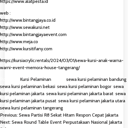
https://www.alatpesta.id
web :
http://www.bintangjaya.co.id
http://www.sewakursi.net
http://www.bintangjayaevent.com
http://www.meja.co
http://www.kursitifany.com
https://kursiacrylic.rentals/2024/03/01/sewa-kursi-anak-warna-
warni-event-memora-house-tangerang/
Posted in
Kursi Pelaminan
Tagged
sewa kursi pelaminan bandung
,
sewa kursi pelaminan bekasi
,
sewa kursi pelaminan bogor
,
sewa
kursi pelaminan jakarta
,
sewa kursi pelaminan jakarta barat
,
sewa
kursi pelaminan jakarta pusat
,
sewa kursi pelaminan jakarta utara
,
sewa kursi pelaminan tangerang
Previous:
Sewa Partisi R8 Sekat Hitam Respon Cepat Jakarta
POST
Next:
Sewa Round Table Event Perpustakaan Nasional Jakarta