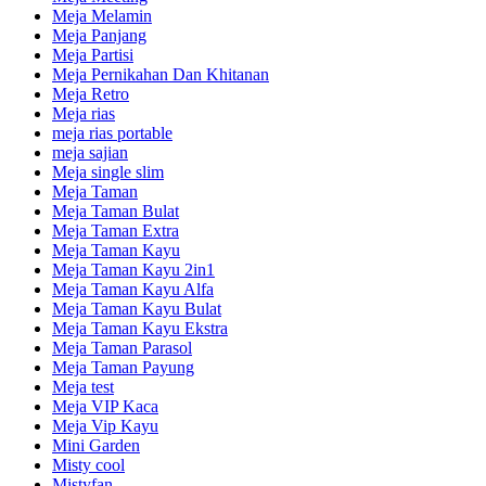
Meja Melamin
Meja Panjang
Meja Partisi
Meja Pernikahan Dan Khitanan
Meja Retro
Meja rias
meja rias portable
meja sajian
Meja single slim
Meja Taman
Meja Taman Bulat
Meja Taman Extra
Meja Taman Kayu
Meja Taman Kayu 2in1
Meja Taman Kayu Alfa
Meja Taman Kayu Bulat
Meja Taman Kayu Ekstra
Meja Taman Parasol
Meja Taman Payung
Meja test
Meja VIP Kaca
Meja Vip Kayu
Mini Garden
Misty cool
Mistyfan