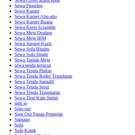
Sewa Cover Kursi Raja
Sewa Flooring
Sewa Karpet
Sewa Karpet Abu-abu
Sewa Karpet Buana
Sewa Kursi Scramble
Sewa Meja Dealing
Sewa Meja IBM
Sewa Sarung Kursi
Sewa Sofa Bludru
Sewa Sofa Single
Sewa Taplak Meja
sewa tenda kerucut
Sewa Tenda Plafon
Sewa Tenda Roder Transfaran
Sewa Tenda Sarnafil
Sewa Tenda Serut
Sewa Tenda Transparan
Sewa Tirai Kain Juntai
sign in
Sign out
Sign Out Papan Petunjuk
Signage
Sofa
Sofa Kotak