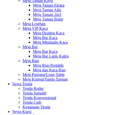
Meja Taman Kayu
Meja Taman Ekstra
Meja Taman Alfa
Meja Taman 2in1
Meja Taman Bulat
Meja Lesehan
Meja VIP Kaca
Meja Dealing Kaca
Meja Bar Kaca
Meja Minimalis Kaca
Meja Bar
Meja Bar Kaca
Meja Bar Lapis Kalep
Meja Rias
Meja Rias Portable
Meja dan Kaca Rias
Meja Panjang/Long Table
Meja Konsul/Tanda Tangan
Sewa Tenda
Tenda Roder
Tenda Sarnafil
Tenda Konvensional
Tenda Cafe
Kegunaan Tenda
Sewa Kursi