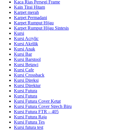
Kaca Rias Persegi Frame
Kain Tirai Hitam
Karpet merah
Karpet Permadani
Karpet Rumput Hijau
Karpet Rumput Hijau Sintesis
Kursi
Kursi Acrylic
Kursi Akrilik
Kursi Anak
Kursi Bar
Kursi Barstool
Kursi Betawi
Kursi Cafe
Kursi Crossback
Kursi Direksi
Kursi Direktur
Kursi Futura
Kursi Futura
Kursi Futura Cover Ketat
Kursi Futura Cover Strech Biru
Kursi Futura FTR – 405
Kursi Futura Raja
Kursi Futura Tes
Kursi futura test