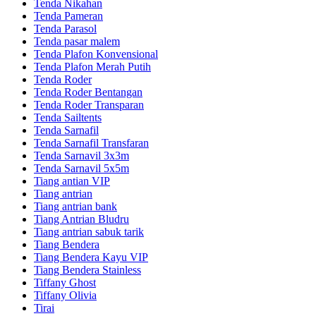
Tenda Nikahan
Tenda Pameran
Tenda Parasol
Tenda pasar malem
Tenda Plafon Konvensional
Tenda Plafon Merah Putih
Tenda Roder
Tenda Roder Bentangan
Tenda Roder Transparan
Tenda Sailtents
Tenda Sarnafil
Tenda Sarnafil Transfaran
Tenda Sarnavil 3x3m
Tenda Sarnavil 5x5m
Tiang antian VIP
Tiang antrian
Tiang antrian bank
Tiang Antrian Bludru
Tiang antrian sabuk tarik
Tiang Bendera
Tiang Bendera Kayu VIP
Tiang Bendera Stainless
Tiffany Ghost
Tiffany Olivia
Tirai