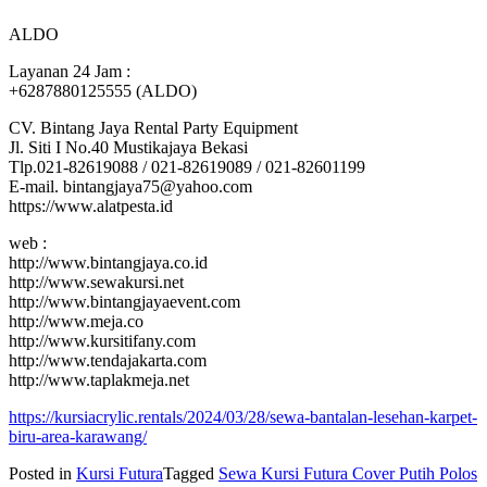
ALDO
Layanan 24 Jam :
+6287880125555 (ALDO)
CV. Bintang Jaya Rental Party Equipment
Jl. Siti I No.40 Mustikajaya Bekasi
Tlp.021-82619088 / 021-82619089 / 021-82601199
E-mail. bintangjaya75@yahoo.com
https://www.alatpesta.id
web :
http://www.bintangjaya.co.id
http://www.sewakursi.net
http://www.bintangjayaevent.com
http://www.meja.co
http://www.kursitifany.com
http://www.tendajakarta.com
http://www.taplakmeja.net
https://kursiacrylic.rentals/2024/03/28/sewa-bantalan-lesehan-karpet-
biru-area-karawang/
Posted in
Kursi Futura
Tagged
Sewa Kursi Futura Cover Putih Polos