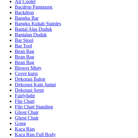
Air Cooler
Bacdrop Panggung
Backdrop
Bangku Bar
Bangku Kuliah Stainles
Bantal Alas Duduk
Bantalan Duduk
Bar Stool
Bar Tool
Bean Bag
Bean Bag
Bean Bag
Blower Misty
Cover kursi
Dekorasi Balon
Dekorasi Kain Juntai
Dekorasi Serut
Fairlylight
Flip Chart
Flip Chart Standing
Ghost Chair
Ghost Chair
Gong
Kaca Rias
Kaca Rias Full Body