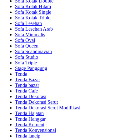
Sofa Kotak Double
Sofa Kotak Hitam
Sofa Kotak Single
Sofa Kotak Triple
Sofa Lesehan
Sofa Lesehan Arab
Sofa Minimalis
Sofa Oval
Sofa Queen
Sofa Scandinavian
Sofa Studio
Sofa Triple
Stage Panggung
Tenda
Tenda Bazar
Tenda bazar
Tenda Cafe
Tenda Dekorasi
Tenda Dekorasi Serut
Tenda Dekorasi Serut Modifikasi
Tenda Hajatan
Tenda Hanggar
Tenda Kerucut
Tenda Konvensional
Tenda lancip