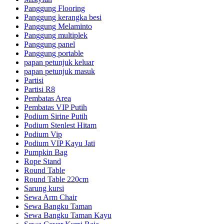
Panggung Flooring
Panggung kerangka besi
Panggung Melaminto
Panggung multiplek
Panggung panel
Panggung portable
papan petunjuk keluar
papan petunjuk masuk
Partisi
Partisi R8
Pembatas Area
Pembatas VIP Putih
Podium Sirine Putih
Podium Stenlest Hitam
Podium Vip
Podium VIP Kayu Jati
Pumpkin Bag
Rope Stand
Round Table
Round Table 220cm
Sarung kursi
Sewa Arm Chair
Sewa Bangku Taman
Sewa Bangku Taman Kayu