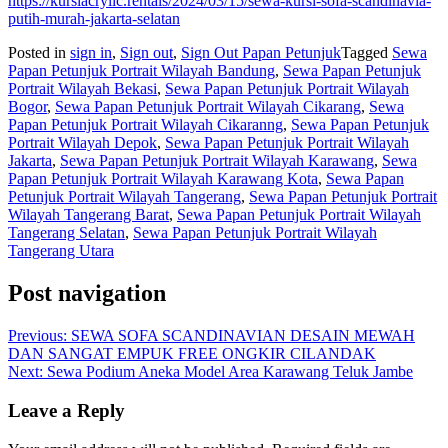
https://kursiacrylic.rentals/2024/03/15/sewa-kursi-sofa-scandinavia-
putih-murah-jakarta-selatan
Posted in
sign in
,
Sign out
,
Sign Out Papan Petunjuk
Tagged
Sewa
Papan Petunjuk Portrait Wilayah Bandung
,
Sewa Papan Petunjuk
Portrait Wilayah Bekasi
,
Sewa Papan Petunjuk Portrait Wilayah
Bogor
,
Sewa Papan Petunjuk Portrait Wilayah Cikarang
,
Sewa
Papan Petunjuk Portrait Wilayah Cikaranng
,
Sewa Papan Petunjuk
Portrait Wilayah Depok
,
Sewa Papan Petunjuk Portrait Wilayah
Jakarta
,
Sewa Papan Petunjuk Portrait Wilayah Karawang
,
Sewa
Papan Petunjuk Portrait Wilayah Karawang Kota
,
Sewa Papan
Petunjuk Portrait Wilayah Tangerang
,
Sewa Papan Petunjuk Portrait
Wilayah Tangerang Barat
,
Sewa Papan Petunjuk Portrait Wilayah
Tangerang Selatan
,
Sewa Papan Petunjuk Portrait Wilayah
Tangerang Utara
Post navigation
Previous:
SEWA SOFA SCANDINAVIAN DESAIN MEWAH
DAN SANGAT EMPUK FREE ONGKIR CILANDAK
Next:
Sewa Podium Aneka Model Area Karawang Teluk Jambe
Leave a Reply