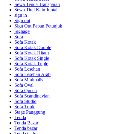
Sewa Tenda Transparan
Sewa Tirai Kain Juntai
sign in
Sign out
Sign Out Papan Petunjuk
Signage
Sofa
Sofa Kotak
Sofa Kotak Double
Sofa Kotak Hitam
Sofa Kotak Single
Sofa Kotak Triple
Sofa Lesehan
Sofa Lesehan Arab
Sofa Minimalis
Sofa Oval
Sofa Queen
Sofa Scandinavian
Sofa Studio
Sofa Triple
Stage Panggung
Tenda
Tenda Bazar
Tenda bazar
Tenda Cafe