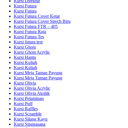
Kursi Direktur
Kursi Futura
Kursi Futura
Kursi Futura Cover Ketat
Kursi Futura Cover Strech Biru
Kursi Futura FTR – 405
Kursi Futura Raja
Kursi Futura Tes
Kursi futura test
Kursi Ghost
Kursi Ghost Acrylic
Kursi Hantu
Kursi Kuliah
Kursi Kuliah
Kursi Meja Taman Payung
Kursi Meja Taman Payung
Kursi Olivia
Kursi Olivia Acrylic
Kursi Olivia Akrilik
Kursi Pelaminan
Kursi Puff
Kursi Raffles
Kursi Scramble
Kursi Silang Kayu
Kursi Singgasana