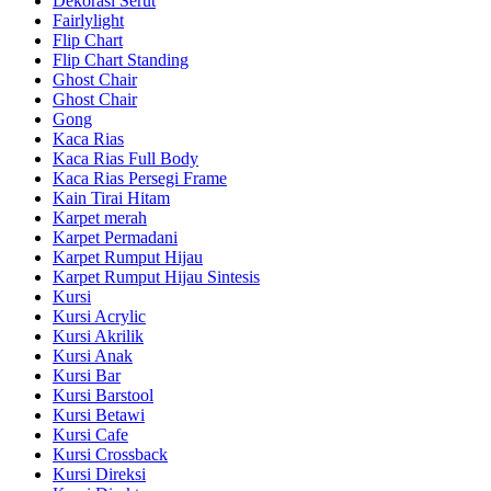
Dekorasi Serut
Fairlylight
Flip Chart
Flip Chart Standing
Ghost Chair
Ghost Chair
Gong
Kaca Rias
Kaca Rias Full Body
Kaca Rias Persegi Frame
Kain Tirai Hitam
Karpet merah
Karpet Permadani
Karpet Rumput Hijau
Karpet Rumput Hijau Sintesis
Kursi
Kursi Acrylic
Kursi Akrilik
Kursi Anak
Kursi Bar
Kursi Barstool
Kursi Betawi
Kursi Cafe
Kursi Crossback
Kursi Direksi