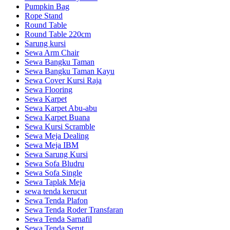
Pumpkin Bag
Rope Stand
Round Table
Round Table 220cm
Sarung kursi
Sewa Arm Chair
Sewa Bangku Taman
Sewa Bangku Taman Kayu
Sewa Cover Kursi Raja
Sewa Flooring
Sewa Karpet
Sewa Karpet Abu-abu
Sewa Karpet Buana
Sewa Kursi Scramble
Sewa Meja Dealing
Sewa Meja IBM
Sewa Sarung Kursi
Sewa Sofa Bludru
Sewa Sofa Single
Sewa Taplak Meja
sewa tenda kerucut
Sewa Tenda Plafon
Sewa Tenda Roder Transfaran
Sewa Tenda Sarnafil
Sewa Tenda Serut