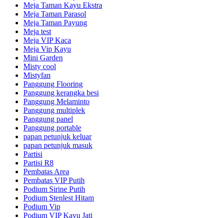
Meja Taman Kayu Ekstra
Meja Taman Parasol
Meja Taman Payung
Meja test
Meja VIP Kaca
Meja Vip Kayu
Mini Garden
Misty cool
Mistyfan
Panggung Flooring
Panggung kerangka besi
Panggung Melaminto
Panggung multiplek
Panggung panel
Panggung portable
papan petunjuk keluar
papan petunjuk masuk
Partisi
Partisi R8
Pembatas Area
Pembatas VIP Putih
Podium Sirine Putih
Podium Stenlest Hitam
Podium Vip
Podium VIP Kayu Jati