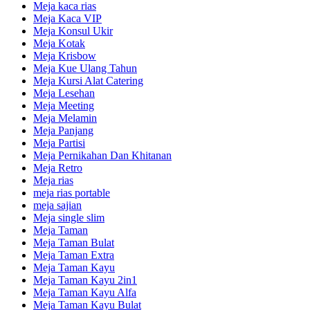
Meja kaca rias
Meja Kaca VIP
Meja Konsul Ukir
Meja Kotak
Meja Krisbow
Meja Kue Ulang Tahun
Meja Kursi Alat Catering
Meja Lesehan
Meja Meeting
Meja Melamin
Meja Panjang
Meja Partisi
Meja Pernikahan Dan Khitanan
Meja Retro
Meja rias
meja rias portable
meja sajian
Meja single slim
Meja Taman
Meja Taman Bulat
Meja Taman Extra
Meja Taman Kayu
Meja Taman Kayu 2in1
Meja Taman Kayu Alfa
Meja Taman Kayu Bulat