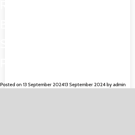
RENTAL MEJA SET KURSI
BARSTOOLL COVER
STRECH PUTIH JAKARTA
PUSAT
Posted on
13 September 2024
13 September 2024
by
admin