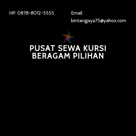
HP. 0878-8012-5555
Email:
bintangjaya75@yahoo.com
PUSAT SEWA KURSI
BERAGAM PILIHAN