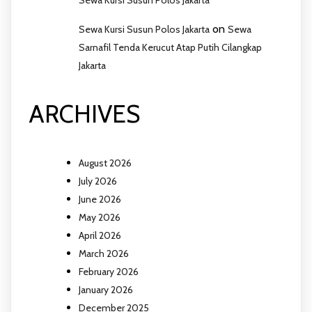
Sewa Kursi Susun Polos Jakarta
on
Sewa Kursi Susun Polos Jakarta
Sewa
Sarnafil Tenda Kerucut Atap Putih Cilangkap
Jakarta
ARCHIVES
August 2026
July 2026
June 2026
May 2026
April 2026
March 2026
February 2026
January 2026
December 2025