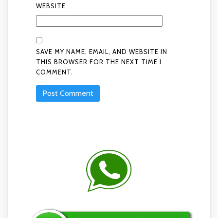
WEBSITE
SAVE MY NAME, EMAIL, AND WEBSITE IN
THIS BROWSER FOR THE NEXT TIME I
COMMENT.