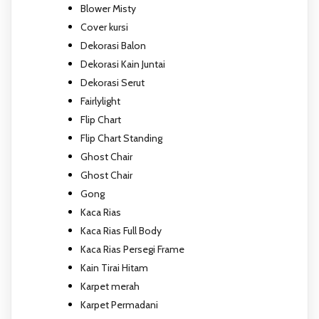
Blower Misty
Cover kursi
Dekorasi Balon
Dekorasi Kain Juntai
Dekorasi Serut
Fairlylight
Flip Chart
Flip Chart Standing
Ghost Chair
Ghost Chair
Gong
Kaca Rias
Kaca Rias Full Body
Kaca Rias Persegi Frame
Kain Tirai Hitam
Karpet merah
Karpet Permadani