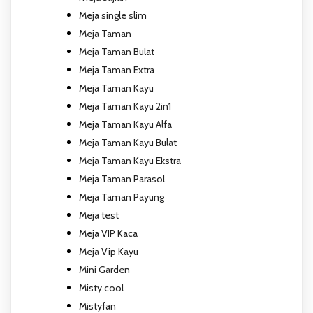
Meja single slim
Meja Taman
Meja Taman Bulat
Meja Taman Extra
Meja Taman Kayu
Meja Taman Kayu 2in1
Meja Taman Kayu Alfa
Meja Taman Kayu Bulat
Meja Taman Kayu Ekstra
Meja Taman Parasol
Meja Taman Payung
Meja test
Meja VIP Kaca
Meja Vip Kayu
Mini Garden
Misty cool
Mistyfan