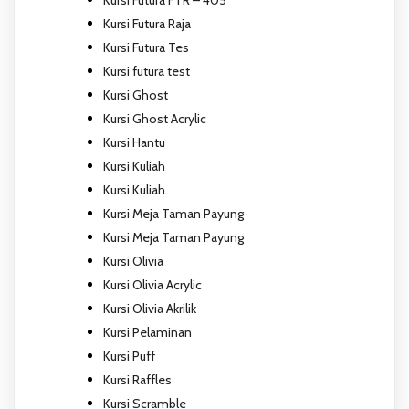
Kursi Futura FTR – 405
Kursi Futura Raja
Kursi Futura Tes
Kursi futura test
Kursi Ghost
Kursi Ghost Acrylic
Kursi Hantu
Kursi Kuliah
Kursi Kuliah
Kursi Meja Taman Payung
Kursi Meja Taman Payung
Kursi Olivia
Kursi Olivia Acrylic
Kursi Olivia Akrilik
Kursi Pelaminan
Kursi Puff
Kursi Raffles
Kursi Scramble