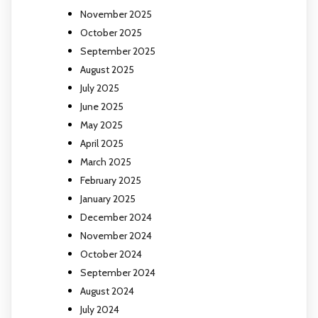
November 2025
October 2025
September 2025
August 2025
July 2025
June 2025
May 2025
April 2025
March 2025
February 2025
January 2025
December 2024
November 2024
October 2024
September 2024
August 2024
July 2024