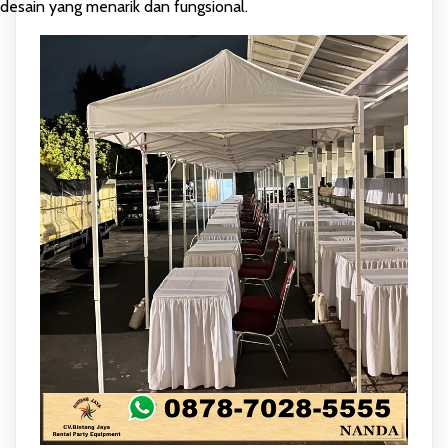
desain yang menarik dan fungsional.