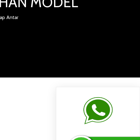
LIHAN MODEL
iap Antar
RA