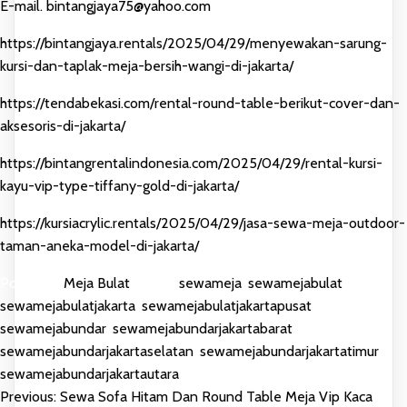
E-mail. bintangjaya75@yahoo.com
https://bintangjaya.rentals/2025/04/29/menyewakan-sarung-
kursi-dan-taplak-meja-bersih-wangi-di-jakarta/
https://tendabekasi.com/rental-round-table-berikut-cover-dan-
aksesoris-di-jakarta/
https://bintangrentalindonesia.com/2025/04/29/rental-kursi-
kayu-vip-type-tiffany-gold-di-jakarta/
https://kursiacrylic.rentals/2025/04/29/jasa-sewa-meja-outdoor-
taman-aneka-model-di-jakarta/
Posted in
Meja Bulat
Tagged
sewameja
,
sewamejabulat
,
sewamejabulatjakarta
,
sewamejabulatjakartapusat
,
sewamejabundar
,
sewamejabundarjakartabarat
,
sewamejabundarjakartaselatan
,
sewamejabundarjakartatimur
,
sewamejabundarjakartautara
Previous:
Sewa Sofa Hitam Dan Round Table Meja Vip Kaca