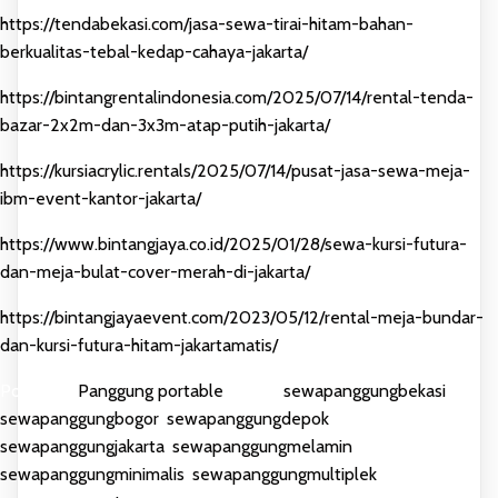
https://tendabekasi.com/jasa-sewa-tirai-hitam-bahan-
berkualitas-tebal-kedap-cahaya-jakarta/
https://bintangrentalindonesia.com/2025/07/14/rental-tenda-
bazar-2x2m-dan-3x3m-atap-putih-jakarta/
https://kursiacrylic.rentals/2025/07/14/pusat-jasa-sewa-meja-
ibm-event-kantor-jakarta/
https://www.bintangjaya.co.id/2025/01/28/sewa-kursi-futura-
dan-meja-bulat-cover-merah-di-jakarta/
https://bintangjayaevent.com/2023/05/12/rental-meja-bundar-
dan-kursi-futura-hitam-jakartamatis/
Posted in
Panggung portable
Tagged
sewapanggungbekasi
,
sewapanggungbogor
,
sewapanggungdepok
,
sewapanggungjakarta
,
sewapanggungmelamin
,
sewapanggungminimalis
,
sewapanggungmultiplek
,